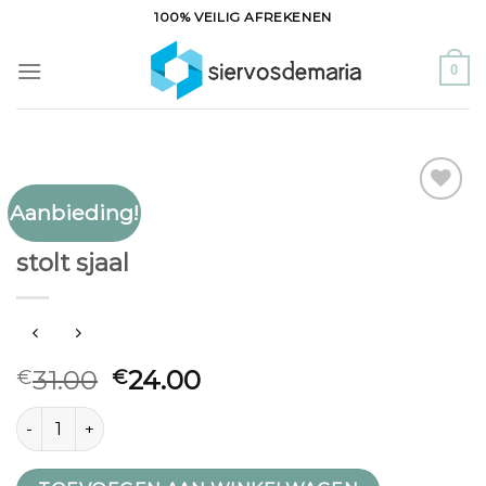
Ga
100% VEILIG AFREKENEN
naar
inhoud
0
Aanbieding!
Toevoegen
STOLT SJAAL
aan
stolt sjaal
verlanglijst
31.00
24.00
€
€
stolt sjaal aantal