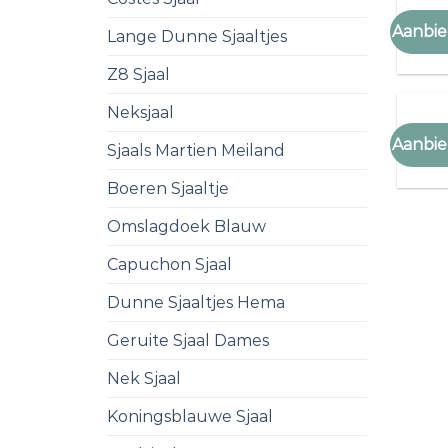
KING
Aanbie
Lange Dunne Sjaaltjes
king 
Z8 Sjaal
Neksjaal
KING
Aanbie
Sjaals Martien Meiland
king 
Boeren Sjaaltje
Omslagdoek Blauw
Capuchon Sjaal
Dunne Sjaaltjes Hema
Geruite Sjaal Dames
Nek Sjaal
Koningsblauwe Sjaal