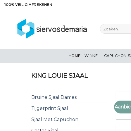
Ga
100% VEILIG AFREKENEN
naar
inhoud
Zoeken
naar:
HOME
WINKEL
CAPUCHON S
KING LOUIE SJAAL
Bruine Sjaal Dames
KING
Aanbie
Tijgerprint Sjaal
king 
Sjaal Met Capuchon
Costes Sjaal