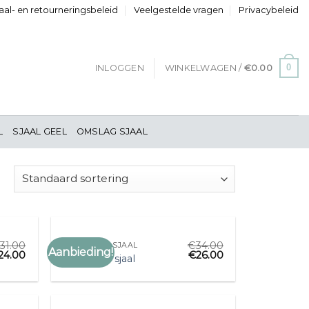
al- en retourneringsbeleid
Veelgestelde vragen
Privacybeleid
0
INLOGGEN
WINKELWAGEN /
€
0.00
L
SJAAL GEEL
OMSLAG SJAAL
31.00
€
34.00
KING LOUIE SJAAL
Aanbieding!
24.00
€
26.00
voegen
Toevoegen
king louie sjaal
aan
aan
anglijst
verlanglijst