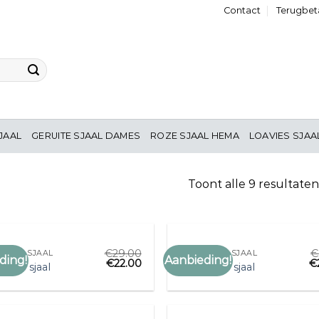
Contact
Terugbeta
JAAL
GERUITE SJAAL DAMES
ROZE SJAAL HEMA
LOAVIES SJAA
Toont alle 9 resultaten
€
29.00
€
 LOUIE SJAAL
KING LOUIE SJAAL
ding!
Aanbieding!
€
22.00
€
Toevoegen
Toe
louie sjaal
king louie sjaal
aan
verlanglijst
verl