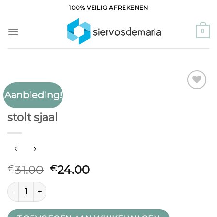
Ga
100% VEILIG AFREKENEN
naar
inhoud
0
Aanbieding!
Toevoegen
STOLT SJAAL
aan
stolt sjaal
verlanglijst
31.00
24.00
€
€
stolt sjaal aantal