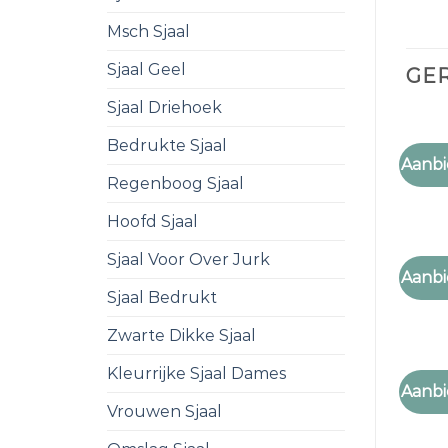
Msch Sjaal
Sjaal Geel
GE
Sjaal Driehoek
Bedrukte Sjaal
PAISLE
Aanbi
paisle
Regenboog Sjaal
Hoofd Sjaal
Sjaal Voor Over Jurk
PAISLE
Aanbi
paisle
Sjaal Bedrukt
Zwarte Dikke Sjaal
Kleurrijke Sjaal Dames
PAISLE
Aanbi
paisle
Vrouwen Sjaal