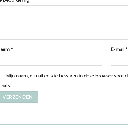
e beoordeling
*
Naam
*
E-mail
*
Mijn naam, e-mail en site bewaren in deze browser voor d
laats.