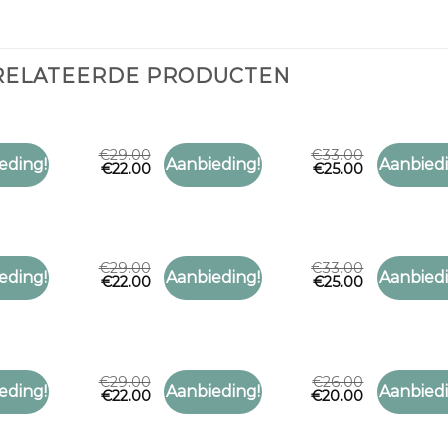
RELATEERDE PRODUCTEN
€
29.00
€
33.00
Y SJAAL
PAISLEY SJAAL
PAISLEY S
eding!
Aanbieding!
Aanbiedi
€
22.00
€
25.00
Toevoegen
Toevoegen
y sjaal
paisley sjaal
paisley sj
aan
aan
verlanglijst
verlanglijst
€
29.00
€
33.00
Y SJAAL
PAISLEY SJAAL
PAISLEY S
eding!
Aanbieding!
Aanbiedi
€
22.00
€
25.00
Toevoegen
Toevoegen
y sjaal
paisley sjaal
paisley sj
aan
aan
verlanglijst
verlanglijst
€
29.00
€
26.00
Y SJAAL
PAISLEY SJAAL
PAISLEY S
eding!
Aanbieding!
Aanbiedi
€
22.00
€
20.00
Toevoegen
Toevoegen
y sjaal
paisley sjaal
paisley sj
aan
aan
verlanglijst
verlanglijst