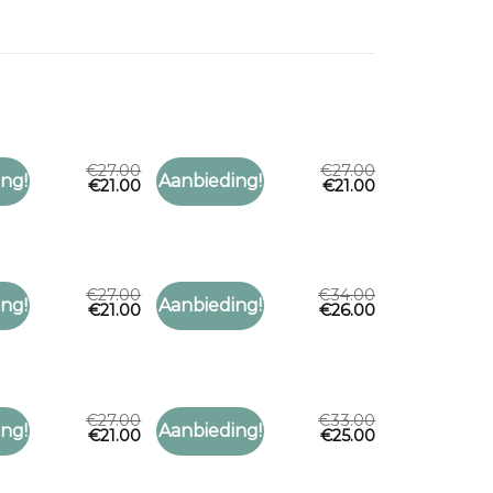
€
27.00
€
27.00
JAAL
PAISLEY SJAAL
ng!
Aanbieding!
€
21.00
€
21.00
Toevoegen
Toevoegen
aal
paisley sjaal
aan
aan
verlanglijst
verlanglijst
€
27.00
€
34.00
JAAL
PAISLEY SJAAL
ng!
Aanbieding!
€
21.00
€
26.00
Toevoegen
Toevoegen
aal
paisley sjaal
aan
aan
verlanglijst
verlanglijst
€
27.00
€
33.00
JAAL
PAISLEY SJAAL
ng!
Aanbieding!
€
21.00
€
25.00
Toevoegen
Toevoegen
aal
paisley sjaal
aan
aan
verlanglijst
verlanglijst