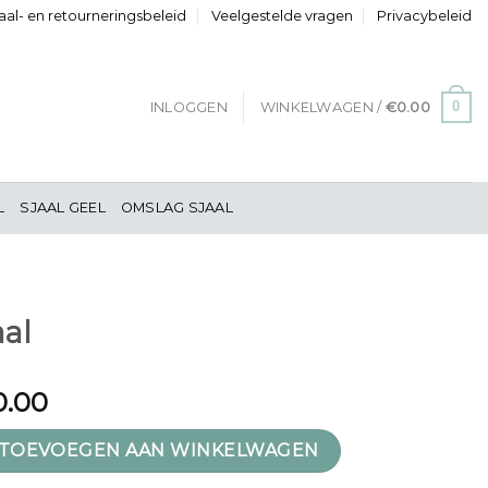
al- en retourneringsbeleid
Veelgestelde vragen
Privacybeleid
0
INLOGGEN
WINKELWAGEN /
€
0.00
L
SJAAL GEEL
OMSLAG SJAAL
aal
0.00
TOEVOEGEN AAN WINKELWAGEN