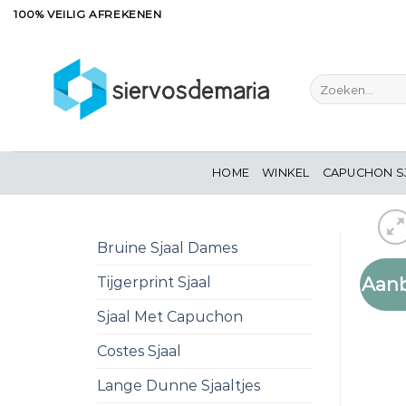
Ga
100% VEILIG AFREKENEN
naar
inhoud
Zoeken
naar:
HOME
WINKEL
CAPUCHON S
Bruine Sjaal Dames
Aanb
Tijgerprint Sjaal
Sjaal Met Capuchon
Costes Sjaal
Lange Dunne Sjaaltjes