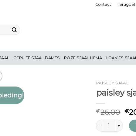
Contact
Terugbeta
JAAL
GERUITE SJAAL DAMES
ROZE SJAAL HEMA
LOAVIES SJAA
PAISLEY SJAAL
paisley sj
ieding!
Toevoegen
aan
verlanglijst
26.00
2
€
€
paisley sjaal aantal