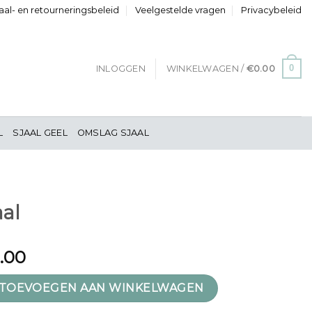
al- en retourneringsbeleid
Veelgestelde vragen
Privacybeleid
0
INLOGGEN
WINKELWAGEN /
€
0.00
L
SJAAL GEEL
OMSLAG SJAAL
aal
1.00
TOEVOEGEN AAN WINKELWAGEN