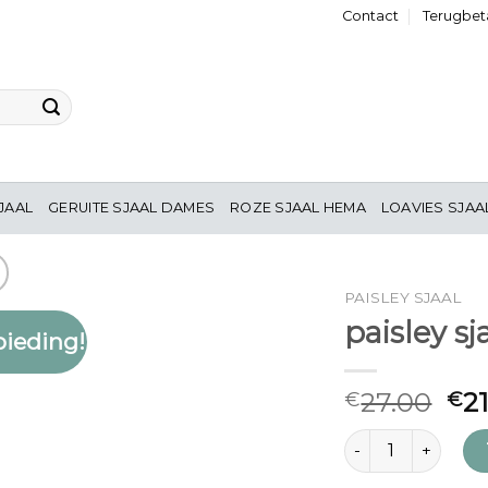
Contact
Terugbeta
JAAL
GERUITE SJAAL DAMES
ROZE SJAAL HEMA
LOAVIES SJAA
PAISLEY SJAAL
paisley sj
ieding!
Toevoegen
aan
verlanglijst
27.00
2
€
€
paisley sjaal aantal