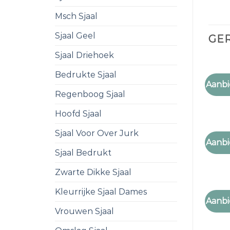
Msch Sjaal
Sjaal Geel
GE
Sjaal Driehoek
Bedrukte Sjaal
PAISLE
Aanbi
paisle
Regenboog Sjaal
Hoofd Sjaal
Sjaal Voor Over Jurk
PAISLE
Aanbi
paisle
Sjaal Bedrukt
Zwarte Dikke Sjaal
Kleurrijke Sjaal Dames
PAISLE
Aanbi
paisle
Vrouwen Sjaal