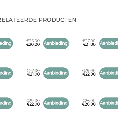
RELATEERDE PRODUCTEN
€
26.00
€
27.00
Y SJAAL
PAISLEY SJAAL
PAISLEY S
eding!
Aanbieding!
Aanbiedi
€
20.00
€
21.00
Toevoegen
Toevoegen
y sjaal
paisley sjaal
paisley sj
aan
aan
verlanglijst
verlanglijst
€
27.00
€
29.00
Y SJAAL
PAISLEY SJAAL
PAISLEY S
eding!
Aanbieding!
Aanbiedi
€
21.00
€
22.00
Toevoegen
Toevoegen
y sjaal
paisley sjaal
paisley sj
aan
aan
verlanglijst
verlanglijst
€
29.00
€
26.00
Y SJAAL
PAISLEY SJAAL
PAISLEY S
eding!
Aanbieding!
Aanbiedi
€
22.00
€
20.00
Toevoegen
Toevoegen
y sjaal
paisley sjaal
paisley sj
aan
aan
verlanglijst
verlanglijst