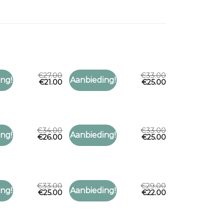
€
27.00
€
33.00
JAAL
PAISLEY SJAAL
ng!
Aanbieding!
€
21.00
€
25.00
Toevoegen
Toevoegen
aal
paisley sjaal
aan
aan
verlanglijst
verlanglijst
€
34.00
€
33.00
JAAL
PAISLEY SJAAL
ng!
Aanbieding!
€
26.00
€
25.00
Toevoegen
Toevoegen
aal
paisley sjaal
aan
aan
verlanglijst
verlanglijst
€
33.00
€
29.00
JAAL
PAISLEY SJAAL
ng!
Aanbieding!
€
25.00
€
22.00
Toevoegen
Toevoegen
aal
paisley sjaal
aan
aan
verlanglijst
verlanglijst