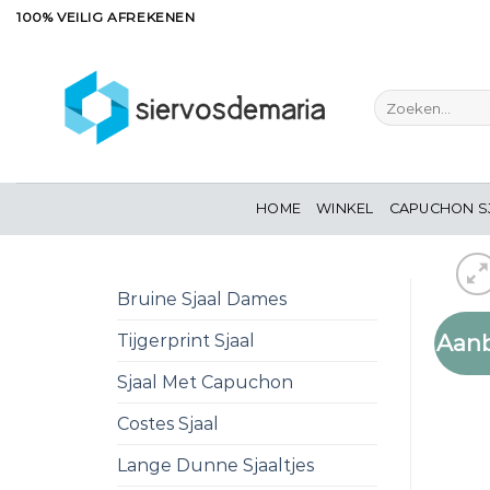
Ga
100% VEILIG AFREKENEN
naar
inhoud
Zoeken
naar:
HOME
WINKEL
CAPUCHON S
Bruine Sjaal Dames
Aanb
Tijgerprint Sjaal
Sjaal Met Capuchon
Costes Sjaal
Lange Dunne Sjaaltjes