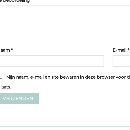
e beoordeling
*
Naam
*
E-mail
*
Mijn naam, e-mail en site bewaren in deze browser voor d
laats.