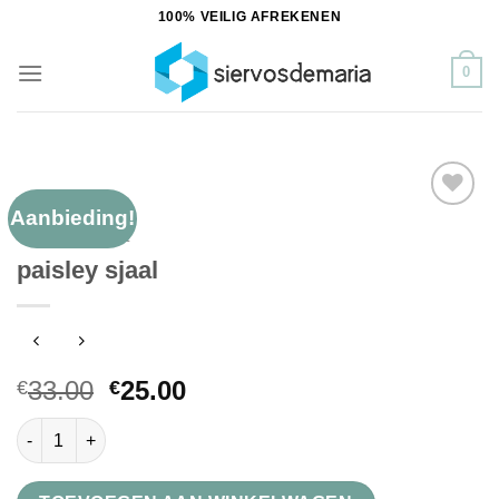
Ga
100% VEILIG AFREKENEN
naar
inhoud
0
Aanbieding!
Toevoegen
PAISLEY SJAAL
aan
paisley sjaal
verlanglijst
33.00
25.00
€
€
paisley sjaal aantal