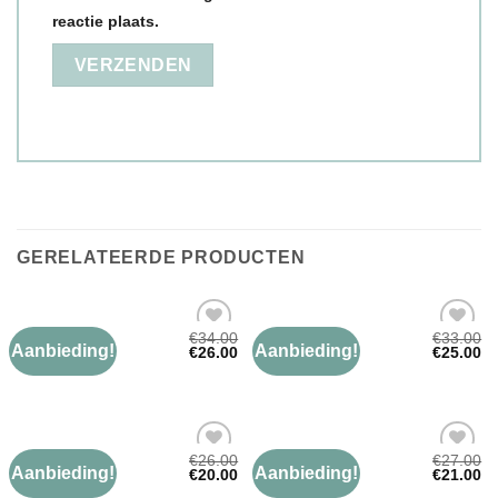
reactie plaats.
GERELATEERDE PRODUCTEN
€
34.00
€
33.00
PAISLEY SJAAL
PAISLEY SJAAL
Aanbieding!
Aanbieding!
Toevoegen
Toevoegen
€
26.00
€
25.00
paisley sjaal
paisley sjaal
aan
aan
verlanglijst
verlanglijst
€
26.00
€
27.00
PAISLEY SJAAL
PAISLEY SJAAL
Aanbieding!
Aanbieding!
Toevoegen
Toevoegen
€
20.00
€
21.00
paisley sjaal
paisley sjaal
aan
aan