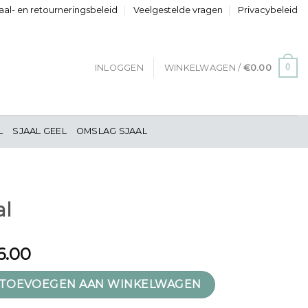
al- en retourneringsbeleid
Veelgestelde vragen
Privacybeleid
0
INLOGGEN
WINKELWAGEN /
€
0.00
L
SJAAL GEEL
OMSLAG SJAAL
al
6.00
TOEVOEGEN AAN WINKELWAGEN