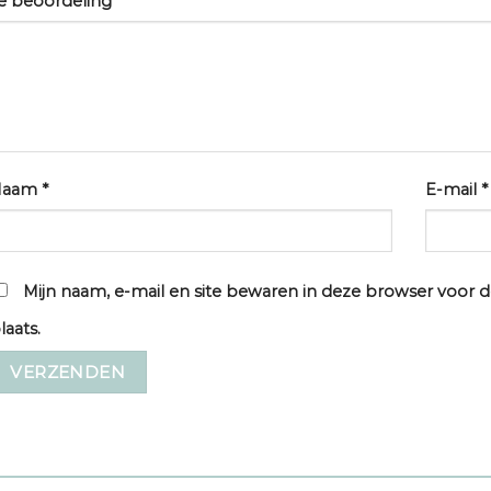
e beoordeling
*
Naam
*
E-mail
*
Mijn naam, e-mail en site bewaren in deze browser voor d
laats.