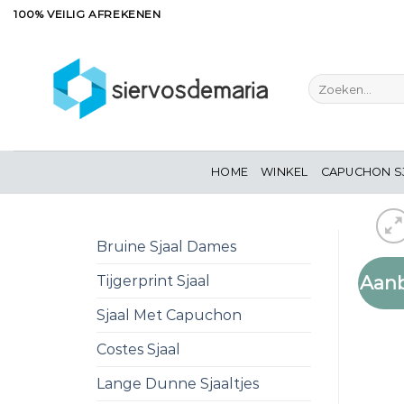
Ga
100% VEILIG AFREKENEN
naar
inhoud
Zoeken
naar:
HOME
WINKEL
CAPUCHON S
Bruine Sjaal Dames
Aanb
Tijgerprint Sjaal
Sjaal Met Capuchon
Costes Sjaal
Lange Dunne Sjaaltjes