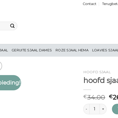
Contact
Terugbeta
JAAL
GERUITE SJAAL DAMES
ROZE SJAAL HEMA
LOAVIES SJAA
HOOFD SJAAL
hoofd sja
ieding!
Toevoegen
aan
verlanglijst
34.00
2
€
€
hoofd sjaal aantal