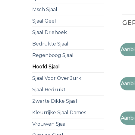
Msch Sjaal
Sjaal Geel
GE
Sjaal Driehoek
Bedrukte Sjaal
HOOFD
Aanbi
hoofd
Regenboog Sjaal
Hoofd Sjaal
Sjaal Voor Over Jurk
HOOFD
Aanbi
hoofd
Sjaal Bedrukt
Zwarte Dikke Sjaal
Kleurrijke Sjaal Dames
HOOFD
Aanbi
hoofd
Vrouwen Sjaal