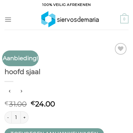
Ga
100% VEILIG AFREKENEN
naar
inhoud
0
Aanbieding!
Toevoegen
HOOFD SJAAL
aan
hoofd sjaal
verlanglijst
31.00
24.00
€
€
hoofd sjaal aantal