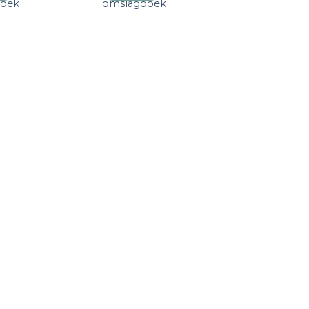
doek
omslagdoek
verlanglijst
verlanglijst