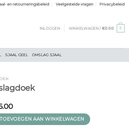
al- en retourneringsbeleid
Veelgestelde vragen
Privacybeleid
0
INLOGGEN
WINKELWAGEN /
€
0.00
L
SJAAL GEEL
OMSLAG SJAAL
DOEK
slagdoek
6.00
 aantal
TOEVOEGEN AAN WINKELWAGEN