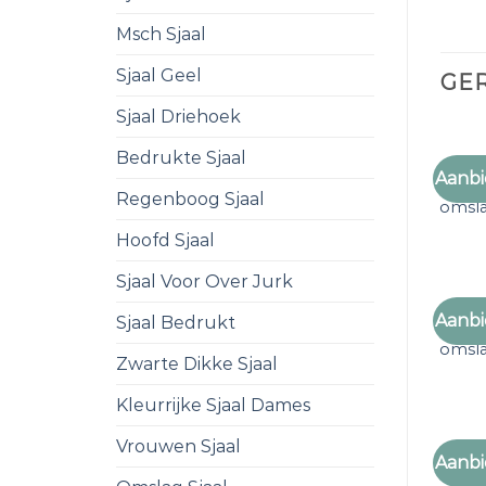
Msch Sjaal
Sjaal Geel
GE
Sjaal Driehoek
Bedrukte Sjaal
Aanbi
grote
Regenboog Sjaal
omsl
Hoofd Sjaal
Sjaal Voor Over Jurk
Aanbi
Sjaal Bedrukt
grote
omsl
Zwarte Dikke Sjaal
Kleurrijke Sjaal Dames
Vrouwen Sjaal
Aanbi
grote