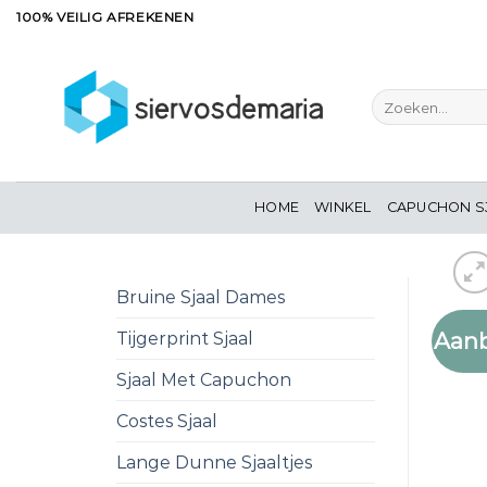
Ga
100% VEILIG AFREKENEN
naar
inhoud
Zoeken
naar:
HOME
WINKEL
CAPUCHON S
Bruine Sjaal Dames
Aanb
Tijgerprint Sjaal
Sjaal Met Capuchon
Costes Sjaal
Lange Dunne Sjaaltjes