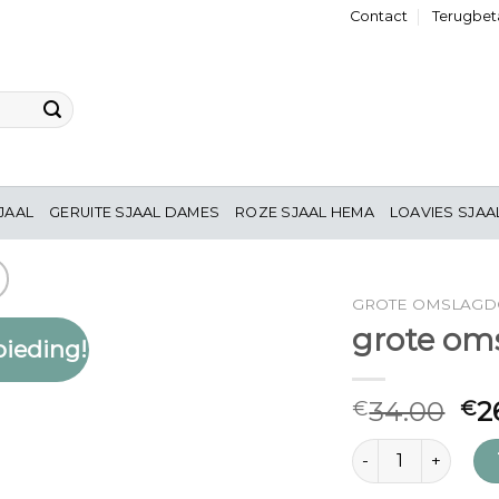
Contact
Terugbeta
JAAL
GERUITE SJAAL DAMES
ROZE SJAAL HEMA
LOAVIES SJAA
GROTE OMSLAG
grote om
ieding!
Toevoegen
aan
verlanglijst
34.00
2
€
€
grote omslagdoek