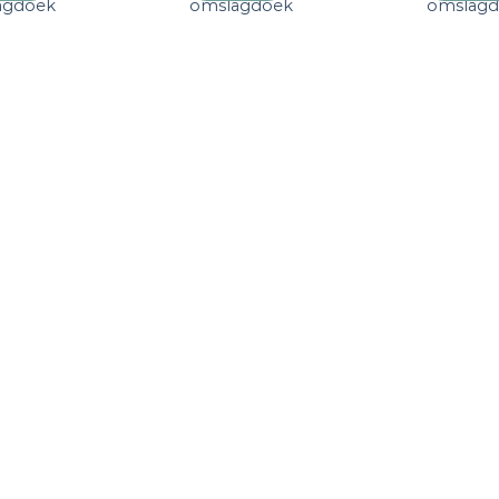
agdoek
omslagdoek
omslag
verlanglijst
verlanglijst