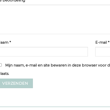
e beoordeling
*
Naam
*
E-mail
*
Mijn naam, e-mail en site bewaren in deze browser voor d
laats.