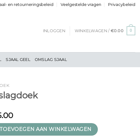
al- en retourneringsbeleid
Veelgestelde vragen
Privacybeleid
0
INLOGGEN
WINKELWAGEN /
€
0.00
L
SJAAL GEEL
OMSLAG SJAAL
DOEK
slagdoek
5.00
 aantal
TOEVOEGEN AAN WINKELWAGEN