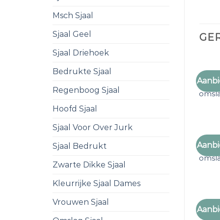
Msch Sjaal
Sjaal Geel
GE
Sjaal Driehoek
Bedrukte Sjaal
Aanbi
grote
Regenboog Sjaal
omsl
Hoofd Sjaal
Sjaal Voor Over Jurk
Aanbi
Sjaal Bedrukt
grote
omsl
Zwarte Dikke Sjaal
Kleurrijke Sjaal Dames
Vrouwen Sjaal
Aanbi
grote