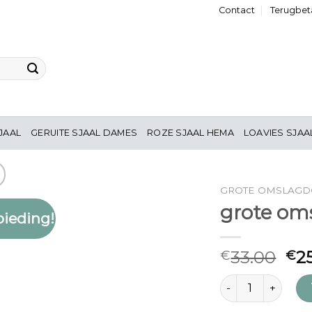
Contact
Terugbeta
JAAL
GERUITE SJAAL DAMES
ROZE SJAAL HEMA
LOAVIES SJAA
GROTE OMSLAG
grote om
ieding!
Toevoegen
aan
verlanglijst
33.00
2
€
€
grote omslagdoek