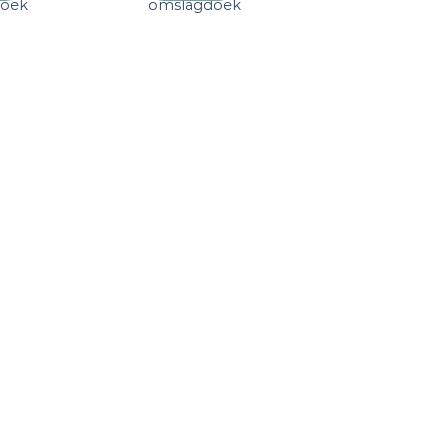
doek
omslagdoek
verlanglijst
verlanglijst