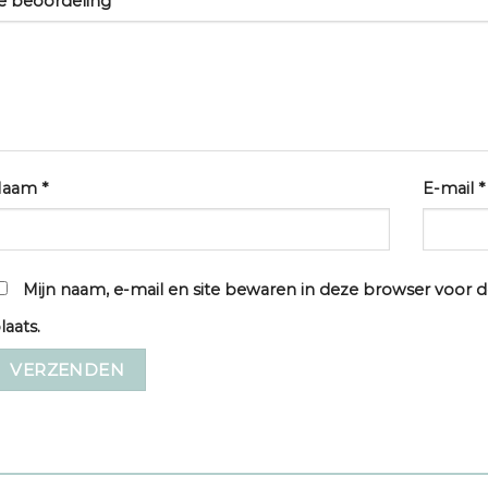
e beoordeling
*
Naam
*
E-mail
*
Mijn naam, e-mail en site bewaren in deze browser voor d
laats.