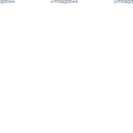
agdoek
omslagdoek
omslag
verlanglijst
verlanglijst