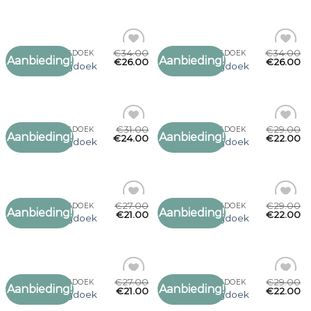
verlanglijst
verlanglijst
€
34.00
€
34.00
GROTE OMSLAGDOEK
GROTE OMSLAGDOEK
Aanbieding!
Aanbieding!
Toevoegen
Toevoegen
€
26.00
€
26.00
grote omslagdoek
grote omslagdoek
aan
aan
verlanglijst
verlanglijst
€
31.00
€
29.00
GROTE OMSLAGDOEK
GROTE OMSLAGDOEK
Aanbieding!
Aanbieding!
Toevoegen
Toevoegen
€
24.00
€
22.00
grote omslagdoek
grote omslagdoek
aan
aan
verlanglijst
verlanglijst
€
27.00
€
29.00
GROTE OMSLAGDOEK
GROTE OMSLAGDOEK
Aanbieding!
Aanbieding!
Toevoegen
Toevoegen
€
21.00
€
22.00
grote omslagdoek
grote omslagdoek
aan
aan
verlanglijst
verlanglijst
€
27.00
€
29.00
GROTE OMSLAGDOEK
GROTE OMSLAGDOEK
Aanbieding!
Aanbieding!
Toevoegen
Toevoegen
€
21.00
€
22.00
grote omslagdoek
grote omslagdoek
aan
aan
verlanglijst
verlanglijst