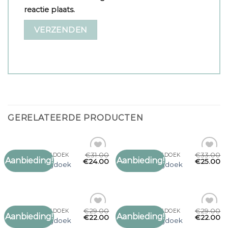
reactie plaats.
GERELATEERDE PRODUCTEN
€
31.00
€
33.00
GROTE OMSLAGDOEK
GROTE OMSLAGDOEK
Aanbieding!
Aanbieding!
Toevoegen
Toevoegen
€
24.00
€
25.00
grote omslagdoek
grote omslagdoek
aan
aan
verlanglijst
verlanglijst
€
29.00
€
29.00
GROTE OMSLAGDOEK
GROTE OMSLAGDOEK
Aanbieding!
Aanbieding!
Toevoegen
Toevoegen
€
22.00
€
22.00
grote omslagdoek
grote omslagdoek
aan
aan