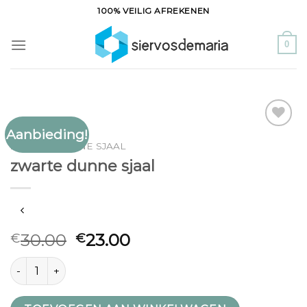
Ga
100% VEILIG AFREKENEN
naar
inhoud
0
Aanbieding!
Toevoegen
ZWARTE DUNNE SJAAL
aan
zwarte dunne sjaal
verlanglijst
30.00
23.00
€
€
zwarte dunne sjaal aantal