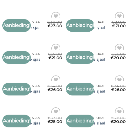
verlanglijst
verlanglijst
€
30.00
€
27.00
ZWARTE DUNNE SJAAL
ZWARTE DUNNE SJAAL
Aanbieding!
Aanbieding!
Toevoegen
Toevoegen
€
23.00
€
21.00
zwarte dunne sjaal
zwarte dunne sjaal
aan
aan
verlanglijst
verlanglijst
€
27.00
€
26.00
ZWARTE DUNNE SJAAL
ZWARTE DUNNE SJAAL
Aanbieding!
Aanbieding!
Toevoegen
Toevoegen
€
21.00
€
20.00
zwarte dunne sjaal
zwarte dunne sjaal
aan
aan
verlanglijst
verlanglijst
€
34.00
€
34.00
ZWARTE DUNNE SJAAL
ZWARTE DUNNE SJAAL
Aanbieding!
Aanbieding!
Toevoegen
Toevoegen
€
26.00
€
26.00
zwarte dunne sjaal
zwarte dunne sjaal
aan
aan
verlanglijst
verlanglijst
€
33.00
€
26.00
ZWARTE DUNNE SJAAL
ZWARTE DUNNE SJAAL
Aanbieding!
Aanbieding!
Toevoegen
Toevoegen
€
25.00
€
20.00
zwarte dunne sjaal
zwarte dunne sjaal
aan
aan
verlanglijst
verlanglijst