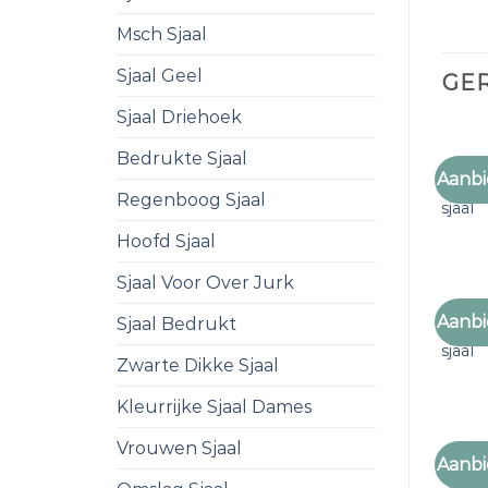
Msch Sjaal
Sjaal Geel
GE
Sjaal Driehoek
Bedrukte Sjaal
Aanbi
zwart
Regenboog Sjaal
sjaal
Hoofd Sjaal
Sjaal Voor Over Jurk
Aanbi
Sjaal Bedrukt
zwart
sjaal
Zwarte Dikke Sjaal
Kleurrijke Sjaal Dames
Vrouwen Sjaal
Aanbi
zwart