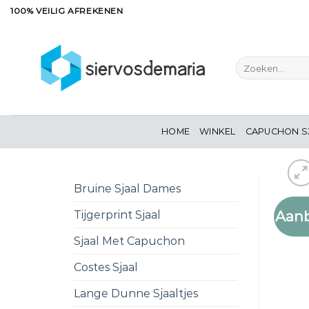
Ga
100% VEILIG AFREKENEN
naar
inhoud
Zoeken
naar:
HOME
WINKEL
CAPUCHON S
Bruine Sjaal Dames
Aanb
Tijgerprint Sjaal
Sjaal Met Capuchon
Costes Sjaal
Lange Dunne Sjaaltjes