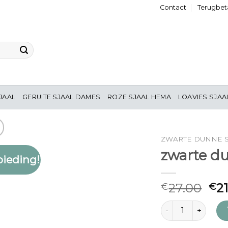
Contact
Terugbeta
JAAL
GERUITE SJAAL DAMES
ROZE SJAAL HEMA
LOAVIES SJAA
ZWARTE DUNNE S
zwarte du
ieding!
Toevoegen
aan
verlanglijst
27.00
2
€
€
zwarte dunne sjaal