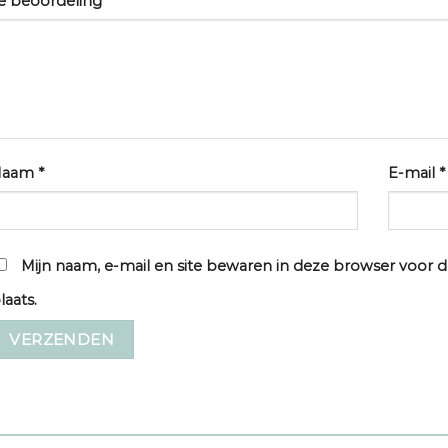
e beoordeling
*
Naam
*
E-mail
*
Mijn naam, e-mail en site bewaren in deze browser voor d
laats.