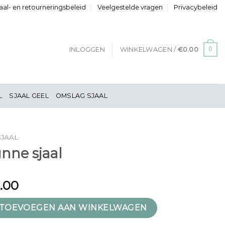
al- en retourneringsbeleid
Veelgestelde vragen
Privacybeleid
0
INLOGGEN
WINKELWAGEN /
€
0.00
L
SJAAL GEEL
OMSLAG SJAAL
JAAL
nne sjaal
1.00
 aantal
TOEVOEGEN AAN WINKELWAGEN