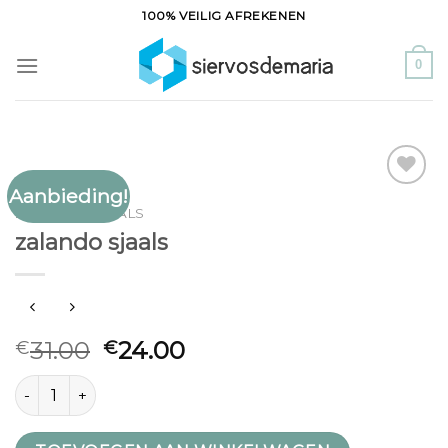
Ga
100% VEILIG AFREKENEN
naar
inhoud
0
Aanbieding!
Toevoegen
ZALANDO SJAALS
aan
zalando sjaals
verlanglijst
31.00
24.00
€
€
zalando sjaals aantal