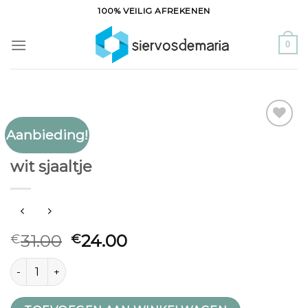
Ga
100% VEILIG AFREKENEN
naar
inhoud
0
Aanbieding!
Toevoegen
WIT SJAALTJE
aan
wit sjaaltje
verlanglijst
31.00
24.00
€
€
wit sjaaltje aantal