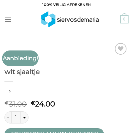
Ga
100% VEILIG AFREKENEN
naar
inhoud
0
Aanbieding!
Toevoegen
WIT SJAALTJE
aan
wit sjaaltje
verlanglijst
31.00
24.00
€
€
wit sjaaltje aantal