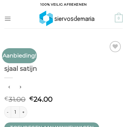
Ga
100% VEILIG AFREKENEN
naar
inhoud
0
Aanbieding!
Toevoegen
SJAAL SATIJN
aan
sjaal satijn
verlanglijst
31.00
24.00
€
€
sjaal satijn aantal