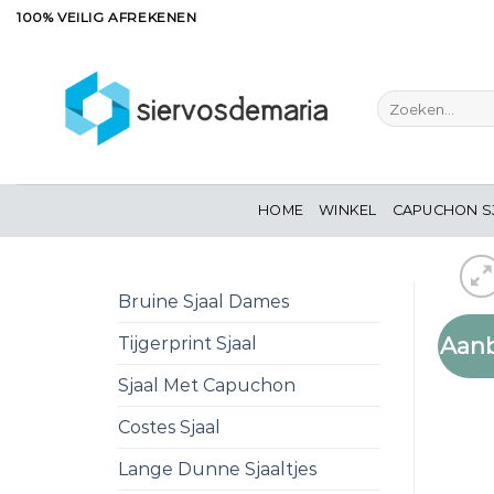
Ga
100% VEILIG AFREKENEN
naar
inhoud
Zoeken
naar:
HOME
WINKEL
CAPUCHON S
Bruine Sjaal Dames
Aanb
Tijgerprint Sjaal
Sjaal Met Capuchon
Costes Sjaal
Lange Dunne Sjaaltjes