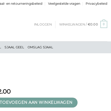
al- en retourneringsbeleid
Veelgestelde vragen
Privacybeleid
0
INLOGGEN
WINKELWAGEN /
€
0.00
L
SJAAL GEEL
OMSLAG SJAAL
2.00
TOEVOEGEN AAN WINKELWAGEN