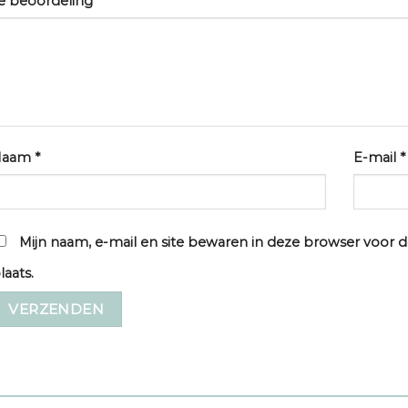
e beoordeling
*
Naam
*
E-mail
*
Mijn naam, e-mail en site bewaren in deze browser voor d
laats.