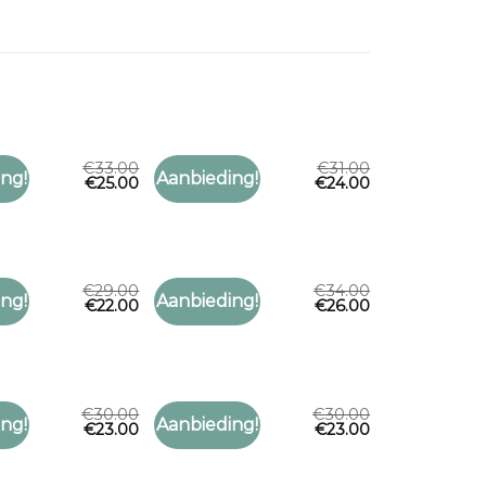
€
33.00
€
31.00
T
SJAAL RUIT
ng!
Aanbieding!
€
25.00
€
24.00
Toevoegen
Toevoegen
sjaal ruit
aan
aan
verlanglijst
verlanglijst
€
29.00
€
34.00
T
SJAAL RUIT
ng!
Aanbieding!
€
22.00
€
26.00
Toevoegen
Toevoegen
sjaal ruit
aan
aan
verlanglijst
verlanglijst
€
30.00
€
30.00
T
SJAAL RUIT
ng!
Aanbieding!
€
23.00
€
23.00
Toevoegen
Toevoegen
sjaal ruit
aan
aan
verlanglijst
verlanglijst