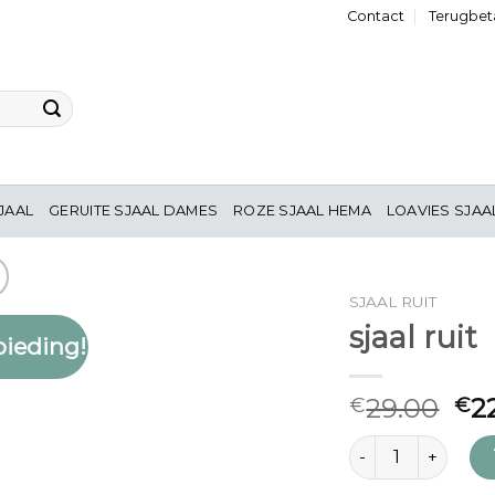
Contact
Terugbeta
JAAL
GERUITE SJAAL DAMES
ROZE SJAAL HEMA
LOAVIES SJAA
SJAAL RUIT
sjaal ruit
ieding!
Toevoegen
aan
verlanglijst
29.00
2
€
€
sjaal ruit aantal