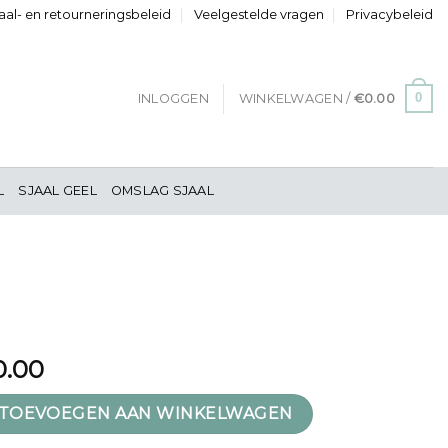
al- en retourneringsbeleid
Veelgestelde vragen
Privacybeleid
0
INLOGGEN
WINKELWAGEN /
€
0.00
L
SJAAL GEEL
OMSLAG SJAAL
0.00
TOEVOEGEN AAN WINKELWAGEN