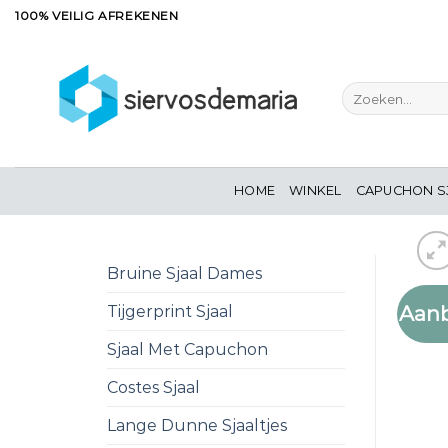
Ga
100% VEILIG AFREKENEN
naar
inhoud
Zoeken
naar:
HOME
WINKEL
CAPUCHON S
Bruine Sjaal Dames
Aanb
Tijgerprint Sjaal
Sjaal Met Capuchon
Costes Sjaal
Lange Dunne Sjaaltjes