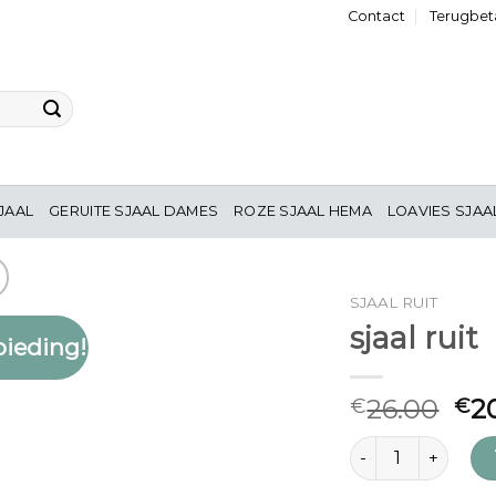
Contact
Terugbeta
JAAL
GERUITE SJAAL DAMES
ROZE SJAAL HEMA
LOAVIES SJAA
SJAAL RUIT
sjaal ruit
ieding!
Toevoegen
aan
verlanglijst
26.00
2
€
€
sjaal ruit aantal