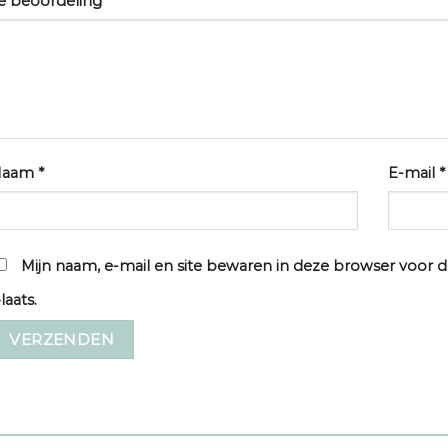
e beoordeling
*
Naam
*
E-mail
*
Mijn naam, e-mail en site bewaren in deze browser voor d
laats.