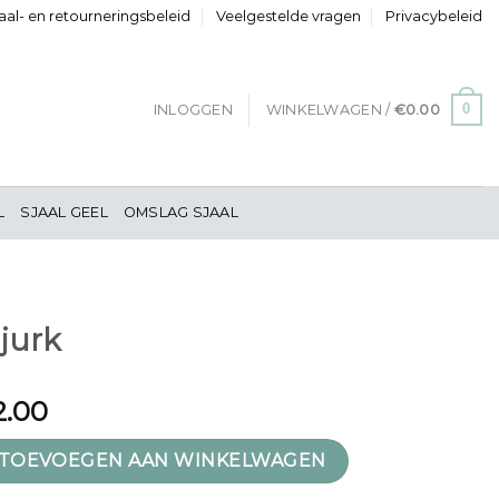
al- en retourneringsbeleid
Veelgestelde vragen
Privacybeleid
0
INLOGGEN
WINKELWAGEN /
€
0.00
L
SJAAL GEEL
OMSLAG SJAAL
 jurk
2.00
tal
TOEVOEGEN AAN WINKELWAGEN