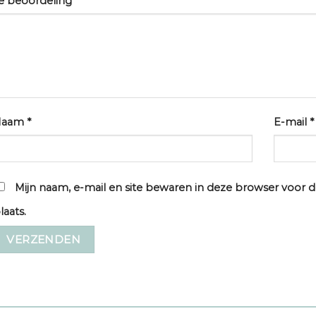
e beoordeling
*
Naam
*
E-mail
*
Mijn naam, e-mail en site bewaren in deze browser voor d
laats.