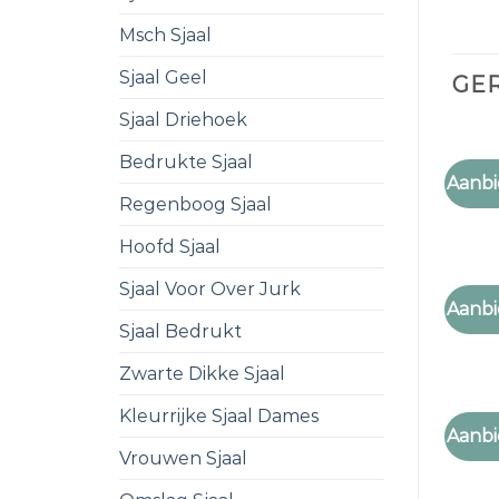
Msch Sjaal
Sjaal Geel
GE
Sjaal Driehoek
Bedrukte Sjaal
SJAAL
Aanbi
sjaal 
Regenboog Sjaal
Hoofd Sjaal
Sjaal Voor Over Jurk
SJAAL
Aanbi
sjaal 
Sjaal Bedrukt
Zwarte Dikke Sjaal
Kleurrijke Sjaal Dames
SJAAL
Aanbi
sjaal 
Vrouwen Sjaal