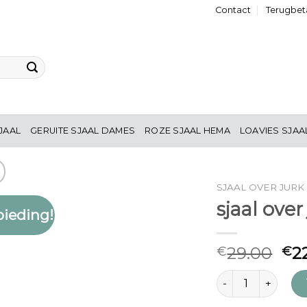
Contact
Terugbeta
JAAL
GERUITE SJAAL DAMES
ROZE SJAAL HEMA
LOAVIES SJAA
SJAAL OVER JURK
sjaal over
ieding!
Toevoegen
aan
verlanglijst
29.00
2
€
€
sjaal over jurk aan