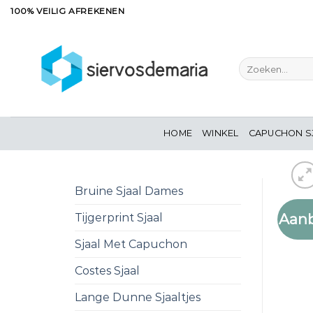
Ga
100% VEILIG AFREKENEN
naar
inhoud
Zoeken
naar:
HOME
WINKEL
CAPUCHON S
Bruine Sjaal Dames
Aanb
Tijgerprint Sjaal
Sjaal Met Capuchon
Costes Sjaal
Lange Dunne Sjaaltjes