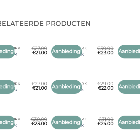
RELATEERDE PRODUCTEN
€
27.00
€
30.00
 OVER JURK
SJAAL OVER JURK
SJAAL OVE
eding!
Aanbieding!
Aanbiedi
€
21.00
€
23.00
Toevoegen
Toevoegen
over jurk
sjaal over jurk
sjaal ove
aan
aan
verlanglijst
verlanglijst
€
27.00
€
29.00
 OVER JURK
SJAAL OVER JURK
SJAAL OVE
eding!
Aanbieding!
Aanbiedi
€
21.00
€
22.00
Toevoegen
Toevoegen
over jurk
sjaal over jurk
sjaal ove
aan
aan
verlanglijst
verlanglijst
€
30.00
€
31.00
 OVER JURK
SJAAL OVER JURK
SJAAL OVE
eding!
Aanbieding!
Aanbiedi
€
23.00
€
24.00
Toevoegen
Toevoegen
over jurk
sjaal over jurk
sjaal ove
aan
aan
verlanglijst
verlanglijst