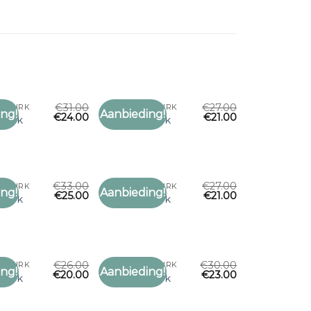
€
31.00
€
27.00
R JURK
SJAAL OVER JURK
ng!
Aanbieding!
€
24.00
€
21.00
Toevoegen
Toevoegen
r jurk
sjaal over jurk
aan
aan
verlanglijst
verlanglijst
€
33.00
€
27.00
R JURK
SJAAL OVER JURK
ng!
Aanbieding!
€
25.00
€
21.00
Toevoegen
Toevoegen
r jurk
sjaal over jurk
aan
aan
verlanglijst
verlanglijst
€
26.00
€
30.00
R JURK
SJAAL OVER JURK
ng!
Aanbieding!
€
20.00
€
23.00
Toevoegen
Toevoegen
r jurk
sjaal over jurk
aan
aan
verlanglijst
verlanglijst