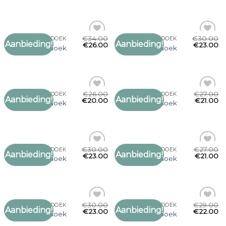
verlanglijst
verlanglijst
€
34.00
€
30.00
SJAAL OMSLAGDOEK
SJAAL OMSLAGDOEK
Aanbieding!
Aanbieding!
Toevoegen
Toevoegen
€
26.00
€
23.00
sjaal omslagdoek
sjaal omslagdoek
aan
aan
verlanglijst
verlanglijst
€
26.00
€
27.00
SJAAL OMSLAGDOEK
SJAAL OMSLAGDOEK
Aanbieding!
Aanbieding!
Toevoegen
Toevoegen
€
20.00
€
21.00
sjaal omslagdoek
sjaal omslagdoek
aan
aan
verlanglijst
verlanglijst
€
30.00
€
27.00
SJAAL OMSLAGDOEK
SJAAL OMSLAGDOEK
Aanbieding!
Aanbieding!
Toevoegen
Toevoegen
€
23.00
€
21.00
sjaal omslagdoek
sjaal omslagdoek
aan
aan
verlanglijst
verlanglijst
€
30.00
€
29.00
SJAAL OMSLAGDOEK
SJAAL OMSLAGDOEK
Aanbieding!
Aanbieding!
Toevoegen
Toevoegen
€
23.00
€
22.00
sjaal omslagdoek
sjaal omslagdoek
aan
aan
verlanglijst
verlanglijst