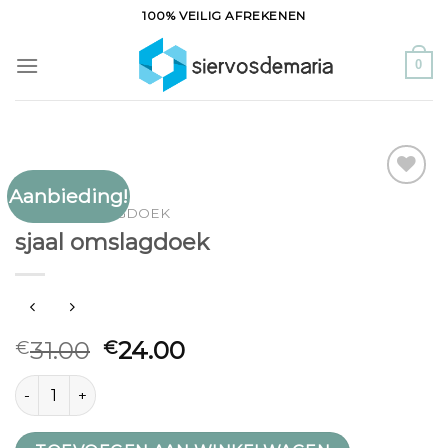
Ga
100% VEILIG AFREKENEN
naar
inhoud
0
Aanbieding!
Toevoegen
SJAAL OMSLAGDOEK
aan
sjaal omslagdoek
verlanglijst
31.00
24.00
€
€
sjaal omslagdoek aantal