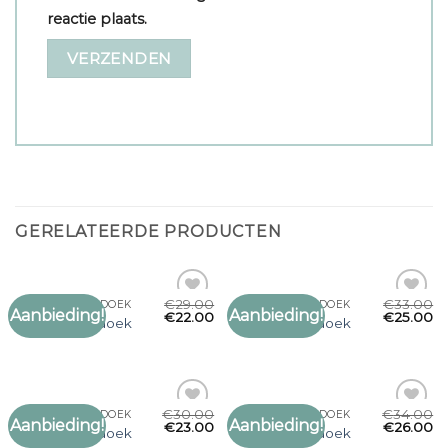
reactie plaats.
GERELATEERDE PRODUCTEN
€
29.00
€
33.00
SJAAL OMSLAGDOEK
SJAAL OMSLAGDOEK
Aanbieding!
Aanbieding!
Toevoegen
Toevoegen
€
22.00
€
25.00
sjaal omslagdoek
sjaal omslagdoek
aan
aan
verlanglijst
verlanglijst
€
30.00
€
34.00
SJAAL OMSLAGDOEK
SJAAL OMSLAGDOEK
Aanbieding!
Aanbieding!
Toevoegen
Toevoegen
€
23.00
€
26.00
sjaal omslagdoek
sjaal omslagdoek
aan
aan