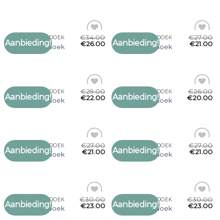
verlanglijst
verlanglijst
€
34.00
€
27.00
SJAAL OMSLAGDOEK
SJAAL OMSLAGDOEK
Aanbieding!
Aanbieding!
Toevoegen
Toevoegen
€
26.00
€
21.00
sjaal omslagdoek
sjaal omslagdoek
aan
aan
verlanglijst
verlanglijst
€
29.00
€
26.00
SJAAL OMSLAGDOEK
SJAAL OMSLAGDOEK
Aanbieding!
Aanbieding!
Toevoegen
Toevoegen
€
22.00
€
20.00
sjaal omslagdoek
sjaal omslagdoek
aan
aan
verlanglijst
verlanglijst
€
27.00
€
27.00
SJAAL OMSLAGDOEK
SJAAL OMSLAGDOEK
Aanbieding!
Aanbieding!
Toevoegen
Toevoegen
€
21.00
€
21.00
sjaal omslagdoek
sjaal omslagdoek
aan
aan
verlanglijst
verlanglijst
€
30.00
€
30.00
SJAAL OMSLAGDOEK
SJAAL OMSLAGDOEK
Aanbieding!
Aanbieding!
Toevoegen
Toevoegen
€
23.00
€
23.00
sjaal omslagdoek
sjaal omslagdoek
aan
aan
verlanglijst
verlanglijst