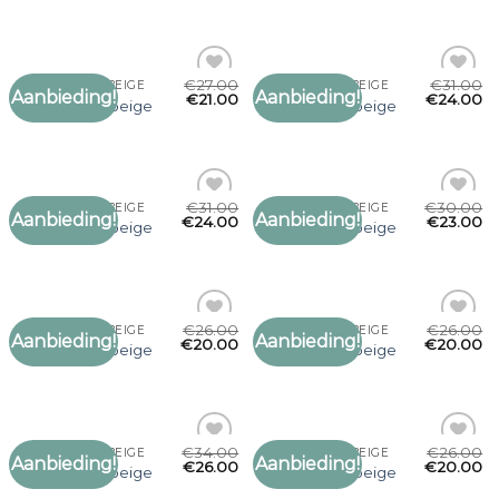
verlanglijst
verlanglijst
€
27.00
€
31.00
SJAAL DAMES BEIGE
SJAAL DAMES BEIGE
Aanbieding!
Aanbieding!
Toevoegen
Toevoegen
€
21.00
€
24.00
sjaal dames beige
sjaal dames beige
aan
aan
verlanglijst
verlanglijst
€
31.00
€
30.00
SJAAL DAMES BEIGE
SJAAL DAMES BEIGE
Aanbieding!
Aanbieding!
Toevoegen
Toevoegen
€
24.00
€
23.00
sjaal dames beige
sjaal dames beige
aan
aan
verlanglijst
verlanglijst
€
26.00
€
26.00
SJAAL DAMES BEIGE
SJAAL DAMES BEIGE
Aanbieding!
Aanbieding!
Toevoegen
Toevoegen
€
20.00
€
20.00
sjaal dames beige
sjaal dames beige
aan
aan
verlanglijst
verlanglijst
€
34.00
€
26.00
SJAAL DAMES BEIGE
SJAAL DAMES BEIGE
Aanbieding!
Aanbieding!
Toevoegen
Toevoegen
€
26.00
€
20.00
sjaal dames beige
sjaal dames beige
aan
aan
verlanglijst
verlanglijst