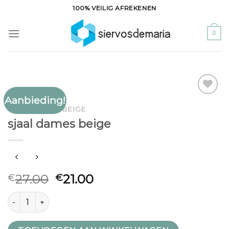
Ga
100% VEILIG AFREKENEN
naar
inhoud
0
Aanbieding!
Toevoegen
SJAAL DAMES BEIGE
aan
sjaal dames beige
verlanglijst
27.00
21.00
€
€
sjaal dames beige aantal