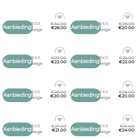
verlanglijst
verlanglijst
€
34.00
€
26.00
SJAAL DAMES BEIGE
SJAAL DAMES BEIGE
Aanbieding!
Aanbieding!
Toevoegen
Toevoegen
€
26.00
€
20.00
sjaal dames beige
sjaal dames beige
aan
aan
verlanglijst
verlanglijst
€
29.00
€
29.00
SJAAL DAMES BEIGE
SJAAL DAMES BEIGE
Aanbieding!
Aanbieding!
Toevoegen
Toevoegen
€
22.00
€
22.00
sjaal dames beige
sjaal dames beige
aan
aan
verlanglijst
verlanglijst
€
26.00
€
26.00
SJAAL DAMES BEIGE
SJAAL DAMES BEIGE
Aanbieding!
Aanbieding!
Toevoegen
Toevoegen
€
20.00
€
20.00
sjaal dames beige
sjaal dames beige
aan
aan
verlanglijst
verlanglijst
€
27.00
€
31.00
SJAAL DAMES BEIGE
SJAAL DAMES BEIGE
Aanbieding!
Aanbieding!
Toevoegen
Toevoegen
€
21.00
€
24.00
sjaal dames beige
sjaal dames beige
aan
aan
verlanglijst
verlanglijst