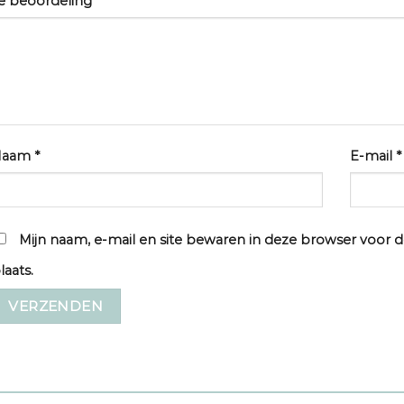
e beoordeling
*
Naam
*
E-mail
*
Mijn naam, e-mail en site bewaren in deze browser voor d
laats.