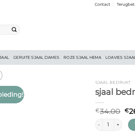
Contact
Terugbeta
JAAL
GERUITE SJAAL DAMES
ROZE SJAAL HEMA
LOAVIES SJAA
SJAAL BEDRUKT
sjaal bed
ieding!
Toevoegen
aan
verlanglijst
34.00
2
€
€
sjaal bedrukt aant