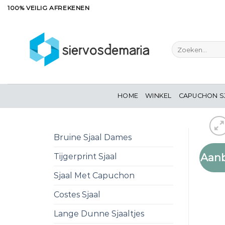
Ga
100% VEILIG AFREKENEN
naar
inhoud
Zoeken
naar:
HOME
WINKEL
CAPUCHON S
Bruine Sjaal Dames
Aanb
Tijgerprint Sjaal
Sjaal Met Capuchon
Costes Sjaal
Lange Dunne Sjaaltjes