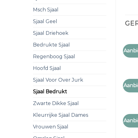
Msch Sjaal
Sjaal Geel
GE
Sjaal Driehoek
Bedrukte Sjaal
SJAAL
Aanbi
sjaal
Regenboog Sjaal
Hoofd Sjaal
Sjaal Voor Over Jurk
SJAAL
Aanbi
sjaal
Sjaal Bedrukt
Zwarte Dikke Sjaal
Kleurrijke Sjaal Dames
SJAAL
Aanbi
sjaal
Vrouwen Sjaal