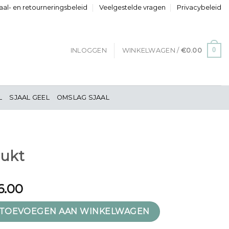
al- en retourneringsbeleid
Veelgestelde vragen
Privacybeleid
0
INLOGGEN
WINKELWAGEN /
€
0.00
L
SJAAL GEEL
OMSLAG SJAAL
rukt
6.00
al
TOEVOEGEN AAN WINKELWAGEN