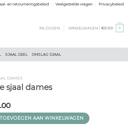
al- en retourneringsbeleid
Veelgestelde vragen
Privacybeleid
0
INLOGGEN
WINKELWAGEN /
€
0.00
L
SJAAL GEEL
OMSLAG SJAAL
AAL DAMES
ne sjaal dames
1.00
dames aantal
TOEVOEGEN AAN WINKELWAGEN