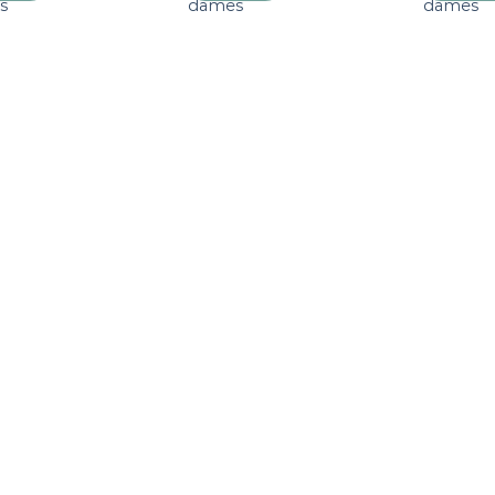
s
dames
dames
verlanglijst
verlanglijst