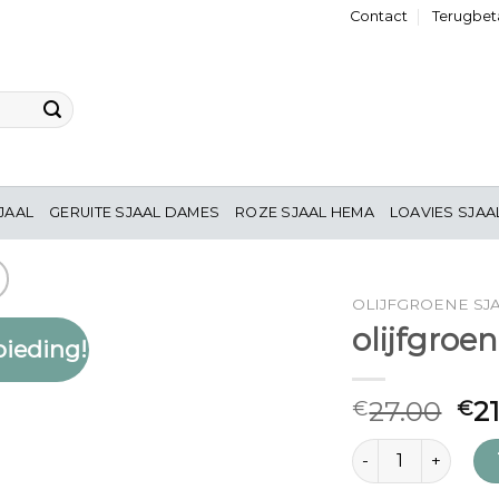
Contact
Terugbeta
JAAL
GERUITE SJAAL DAMES
ROZE SJAAL HEMA
LOAVIES SJAA
OLIJFGROENE SJ
olijfgroe
ieding!
Toevoegen
aan
verlanglijst
27.00
2
€
€
olijfgroene sjaal 