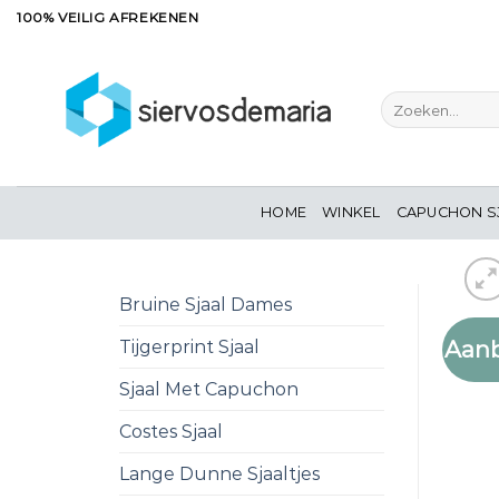
Ga
100% VEILIG AFREKENEN
naar
inhoud
Zoeken
naar:
HOME
WINKEL
CAPUCHON S
Bruine Sjaal Dames
Aanb
Tijgerprint Sjaal
Sjaal Met Capuchon
Costes Sjaal
Lange Dunne Sjaaltjes