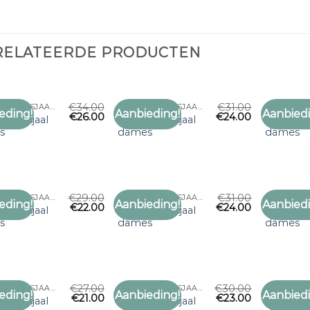
RELATEERDE PRODUCTEN
€
34.00
€
31.00
OLIJFGROENE SJAAL DAMES
OLIJFGROENE SJAAL DAMES
eding!
Aanbieding!
Aanbiedi
€
26.00
€
24.00
Toevoegen
Toevoegen
roene sjaal
olijfgroene sjaal
olijfgroe
aan
aan
s
dames
dames
verlanglijst
verlanglijst
€
29.00
€
31.00
OLIJFGROENE SJAAL DAMES
OLIJFGROENE SJAAL DAMES
eding!
Aanbieding!
Aanbiedi
€
22.00
€
24.00
Toevoegen
Toevoegen
roene sjaal
olijfgroene sjaal
olijfgroe
aan
aan
s
dames
dames
verlanglijst
verlanglijst
€
27.00
€
30.00
OLIJFGROENE SJAAL DAMES
OLIJFGROENE SJAAL DAMES
eding!
Aanbieding!
Aanbiedi
€
21.00
€
23.00
Toevoegen
Toevoegen
roene sjaal
olijfgroene sjaal
olijfgroe
aan
aan