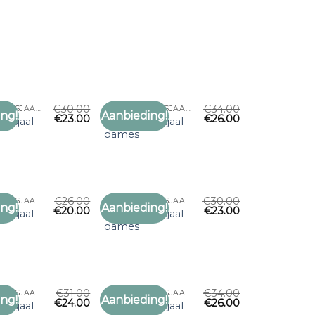
€
30.00
€
34.00
OLIJFGROENE SJAAL DAMES
OLIJFGROENE SJAAL DAMES
ng!
Aanbieding!
€
23.00
€
26.00
Toevoegen
Toevoegen
ne sjaal
olijfgroene sjaal
aan
aan
dames
verlanglijst
verlanglijst
€
26.00
€
30.00
OLIJFGROENE SJAAL DAMES
OLIJFGROENE SJAAL DAMES
ng!
Aanbieding!
€
20.00
€
23.00
Toevoegen
Toevoegen
ne sjaal
olijfgroene sjaal
aan
aan
dames
verlanglijst
verlanglijst
€
31.00
€
34.00
OLIJFGROENE SJAAL DAMES
OLIJFGROENE SJAAL DAMES
ng!
Aanbieding!
€
24.00
€
26.00
Toevoegen
Toevoegen
ne sjaal
olijfgroene sjaal
aan
aan