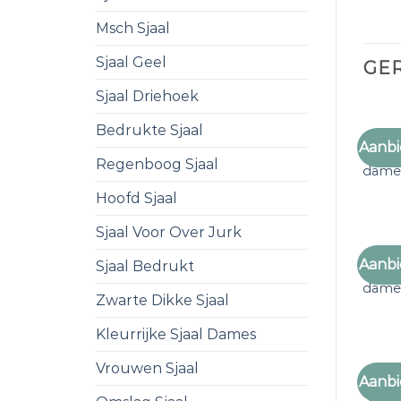
Msch Sjaal
Sjaal Geel
GE
Sjaal Driehoek
Bedrukte Sjaal
Aanbi
olijfg
Regenboog Sjaal
dame
Hoofd Sjaal
Sjaal Voor Over Jurk
Aanbi
Sjaal Bedrukt
olijfg
dame
Zwarte Dikke Sjaal
Kleurrijke Sjaal Dames
Vrouwen Sjaal
Aanbi
olijfg