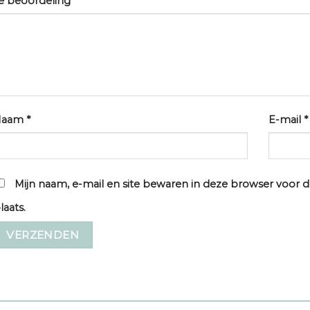
e beoordeling
*
Naam
*
E-mail
*
Mijn naam, e-mail en site bewaren in deze browser voor d
laats.