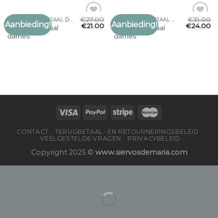
€
27.00
€
31.00
OLIJFGROENE SJAAL DAMES
OLIJFGROENE SJAAL DAMES
Aanbieding!
Aanbieding!
Toevoegen
Toevoegen
€
21.00
€
24.00
olijfgroene sjaal
olijfgroene sjaal
aan
aan
dames
dames
verlanglijst
verlanglijst
CONTACT
TERUGBETAAL- EN RETOURNERINGSBELEID
VEELGESTELDE VRAGEN
PRIVACYBELEID
Copyright 2025 ©
www.siervosdemaria.com