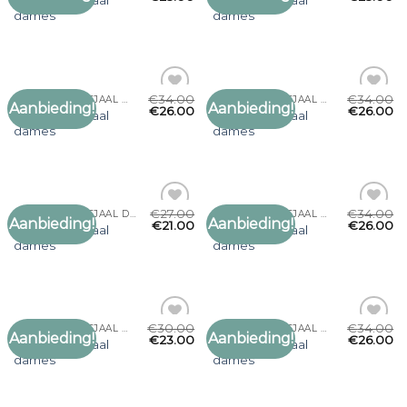
olijfgroene sjaal
olijfgroene sjaal
aan
aan
dames
dames
verlanglijst
verlanglijst
€
34.00
€
34.00
OLIJFGROENE SJAAL DAMES
OLIJFGROENE SJAAL DAMES
Aanbieding!
Aanbieding!
Toevoegen
Toevoegen
€
26.00
€
26.00
olijfgroene sjaal
olijfgroene sjaal
aan
aan
dames
dames
verlanglijst
verlanglijst
€
27.00
€
34.00
OLIJFGROENE SJAAL DAMES
OLIJFGROENE SJAAL DAMES
Aanbieding!
Aanbieding!
Toevoegen
Toevoegen
€
21.00
€
26.00
olijfgroene sjaal
olijfgroene sjaal
aan
aan
dames
dames
verlanglijst
verlanglijst
€
30.00
€
34.00
OLIJFGROENE SJAAL DAMES
OLIJFGROENE SJAAL DAMES
Aanbieding!
Aanbieding!
Toevoegen
Toevoegen
€
23.00
€
26.00
olijfgroene sjaal
olijfgroene sjaal
aan
aan
dames
dames
verlanglijst
verlanglijst