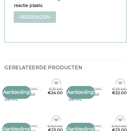
reactie plaats.
GERELATEERDE PRODUCTEN
€
31.00
€
29.00
OLIJFGROENE SJAAL DAMES
OLIJFGROENE SJAAL DAMES
Aanbieding!
Aanbieding!
Toevoegen
Toevoegen
€
24.00
€
22.00
olijfgroene sjaal
olijfgroene sjaal
aan
aan
dames
dames
verlanglijst
verlanglijst
€
30.00
€
30.00
OLIJFGROENE SJAAL DAMES
OLIJFGROENE SJAAL DAMES
Aanbieding!
Aanbieding!
Toevoegen
Toevoegen
€
23.00
€
23.00