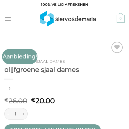
Ga
100% VEILIG AFREKENEN
naar
inhoud
0
Aanbieding!
Toevoegen
OLIJFGROENE SJAAL DAMES
aan
olijfgroene sjaal dames
verlanglijst
26.00
20.00
€
€
olijfgroene sjaal dames aantal