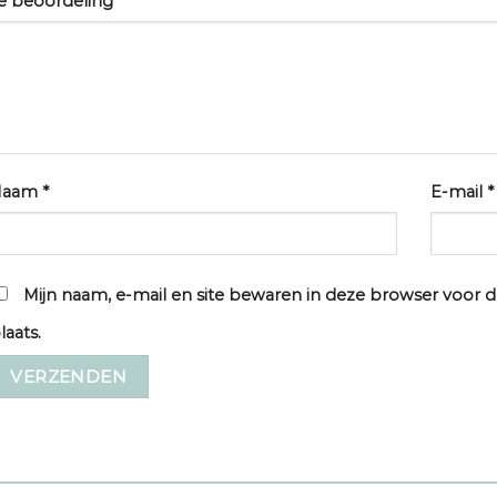
e beoordeling
*
Naam
*
E-mail
*
Mijn naam, e-mail en site bewaren in deze browser voor d
laats.