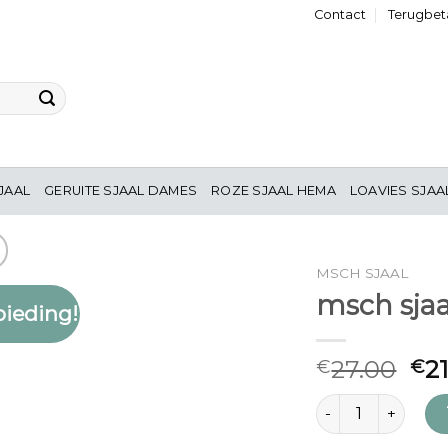
Contact
Terugbeta
JAAL
GERUITE SJAAL DAMES
ROZE SJAAL HEMA
LOAVIES SJAA
MSCH SJAAL
msch sjaa
ieding!
Toevoegen
aan
verlanglijst
27.00
2
€
€
msch sjaal aantal