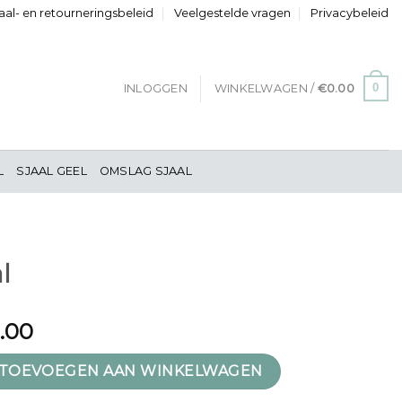
al- en retourneringsbeleid
Veelgestelde vragen
Privacybeleid
0
INLOGGEN
WINKELWAGEN /
€
0.00
L
SJAAL GEEL
OMSLAG SJAAL
l
1.00
TOEVOEGEN AAN WINKELWAGEN