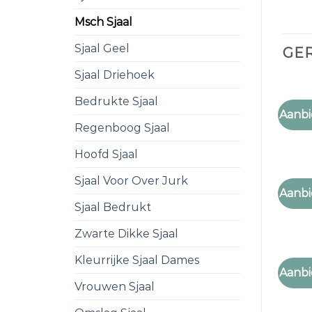
Msch Sjaal
Sjaal Geel
GE
Sjaal Driehoek
Bedrukte Sjaal
MSCH 
Aanbi
msch 
Regenboog Sjaal
Hoofd Sjaal
Sjaal Voor Over Jurk
MSCH 
Aanbi
msch 
Sjaal Bedrukt
Zwarte Dikke Sjaal
Kleurrijke Sjaal Dames
MSCH 
Aanbi
msch 
Vrouwen Sjaal