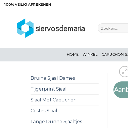
Ga
100% VEILIG AFREKENEN
naar
inhoud
Zoeken
naar:
HOME
WINKEL
CAPUCHON S
Bruine Sjaal Dames
Aanb
Tijgerprint Sjaal
Sjaal Met Capuchon
Costes Sjaal
Lange Dunne Sjaaltjes