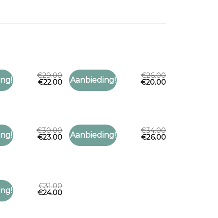
€
29.00
€
26.00
AL
MSCH SJAAL
ng!
Aanbieding!
€
22.00
€
20.00
Toevoegen
Toevoegen
al
msch sjaal
aan
aan
verlanglijst
verlanglijst
€
30.00
€
34.00
AL
MSCH SJAAL
ng!
Aanbieding!
€
23.00
€
26.00
Toevoegen
Toevoegen
al
msch sjaal
aan
aan
verlanglijst
verlanglijst
€
31.00
AL
ng!
€
24.00
Toevoegen
al
aan
verlanglijst