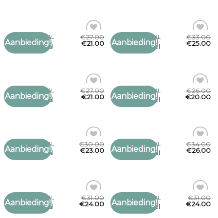
verlanglijst
verlanglijst
€
27.00
€
33.00
MARCCAIN SJAAL
MARCCAIN SJAAL
Aanbieding!
Aanbieding!
Toevoegen
Toevoegen
€
21.00
€
25.00
marccain sjaal
marccain sjaal
aan
aan
verlanglijst
verlanglijst
€
27.00
€
26.00
MARCCAIN SJAAL
MARCCAIN SJAAL
Aanbieding!
Aanbieding!
Toevoegen
Toevoegen
€
21.00
€
20.00
marccain sjaal
marccain sjaal
aan
aan
verlanglijst
verlanglijst
€
30.00
€
34.00
MARCCAIN SJAAL
MARCCAIN SJAAL
Aanbieding!
Aanbieding!
Toevoegen
Toevoegen
€
23.00
€
26.00
marccain sjaal
marccain sjaal
aan
aan
verlanglijst
verlanglijst
€
31.00
€
31.00
MARCCAIN SJAAL
MARCCAIN SJAAL
Aanbieding!
Aanbieding!
Toevoegen
Toevoegen
€
24.00
€
24.00
marccain sjaal
marccain sjaal
aan
aan
verlanglijst
verlanglijst