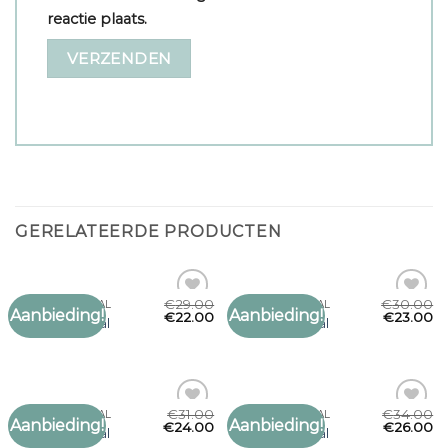
reactie plaats.
GERELATEERDE PRODUCTEN
€
29.00
€
30.00
MARCCAIN SJAAL
MARCCAIN SJAAL
Aanbieding!
Aanbieding!
Toevoegen
Toevoegen
€
22.00
€
23.00
marccain sjaal
marccain sjaal
aan
aan
verlanglijst
verlanglijst
€
31.00
€
34.00
MARCCAIN SJAAL
MARCCAIN SJAAL
Aanbieding!
Aanbieding!
Toevoegen
Toevoegen
€
24.00
€
26.00
marccain sjaal
marccain sjaal
aan
aan