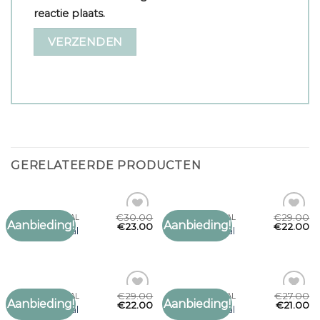
reactie plaats.
GERELATEERDE PRODUCTEN
€
30.00
€
29.00
MARCCAIN SJAAL
MARCCAIN SJAAL
Aanbieding!
Aanbieding!
Toevoegen
Toevoegen
€
23.00
€
22.00
marccain sjaal
marccain sjaal
aan
aan
verlanglijst
verlanglijst
€
29.00
€
27.00
MARCCAIN SJAAL
MARCCAIN SJAAL
Aanbieding!
Aanbieding!
Toevoegen
Toevoegen
€
22.00
€
21.00
marccain sjaal
marccain sjaal
aan
aan