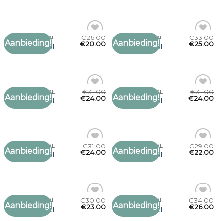
verlanglijst
verlanglijst
€
26.00
€
33.00
MARCCAIN SJAAL
MARCCAIN SJAAL
Aanbieding!
Aanbieding!
Toevoegen
Toevoegen
€
20.00
€
25.00
marccain sjaal
marccain sjaal
aan
aan
verlanglijst
verlanglijst
€
31.00
€
31.00
MARCCAIN SJAAL
MARCCAIN SJAAL
Aanbieding!
Aanbieding!
Toevoegen
Toevoegen
€
24.00
€
24.00
marccain sjaal
marccain sjaal
aan
aan
verlanglijst
verlanglijst
€
31.00
€
29.00
MARCCAIN SJAAL
MARCCAIN SJAAL
Aanbieding!
Aanbieding!
Toevoegen
Toevoegen
€
24.00
€
22.00
marccain sjaal
marccain sjaal
aan
aan
verlanglijst
verlanglijst
€
30.00
€
34.00
MARCCAIN SJAAL
MARCCAIN SJAAL
Aanbieding!
Aanbieding!
Toevoegen
Toevoegen
€
23.00
€
26.00
marccain sjaal
marccain sjaal
aan
aan
verlanglijst
verlanglijst