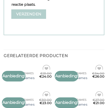
reactie plaats.
GERELATEERDE PRODUCTEN
€
31.00
€
34.00
LEUKE SJAALS DAMES
LEUKE SJAALS DAMES
Aanbieding!
Aanbieding!
Toevoegen
Toevoegen
€
24.00
€
26.00
leuke sjaals dames
leuke sjaals dames
aan
aan
verlanglijst
verlanglijst
€
30.00
€
27.00
LEUKE SJAALS DAMES
LEUKE SJAALS DAMES
Aanbieding!
Aanbieding!
Toevoegen
Toevoegen
€
23.00
€
21.00
leuke sjaals dames
leuke sjaals dames
aan
aan