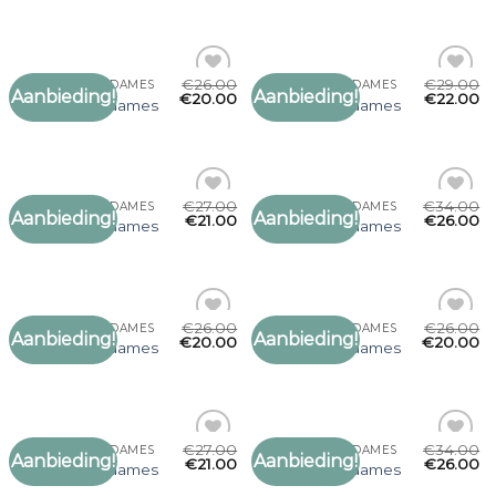
verlanglijst
verlanglijst
€
26.00
€
29.00
LEUKE SJAALS DAMES
LEUKE SJAALS DAMES
Aanbieding!
Aanbieding!
Toevoegen
Toevoegen
€
20.00
€
22.00
leuke sjaals dames
leuke sjaals dames
aan
aan
verlanglijst
verlanglijst
€
27.00
€
34.00
LEUKE SJAALS DAMES
LEUKE SJAALS DAMES
Aanbieding!
Aanbieding!
Toevoegen
Toevoegen
€
21.00
€
26.00
leuke sjaals dames
leuke sjaals dames
aan
aan
verlanglijst
verlanglijst
€
26.00
€
26.00
LEUKE SJAALS DAMES
LEUKE SJAALS DAMES
Aanbieding!
Aanbieding!
Toevoegen
Toevoegen
€
20.00
€
20.00
leuke sjaals dames
leuke sjaals dames
aan
aan
verlanglijst
verlanglijst
€
27.00
€
34.00
LEUKE SJAALS DAMES
LEUKE SJAALS DAMES
Aanbieding!
Aanbieding!
Toevoegen
Toevoegen
€
21.00
€
26.00
leuke sjaals dames
leuke sjaals dames
aan
aan
verlanglijst
verlanglijst