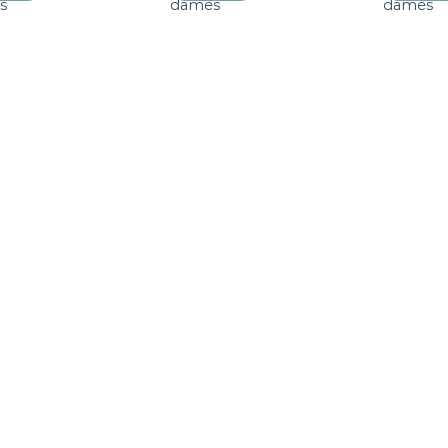
s
dames
dames
verlanglijst
verlanglijst