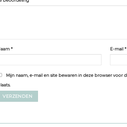
e beoordeling
*
Naam
*
E-mail
*
Mijn naam, e-mail en site bewaren in deze browser voor d
laats.