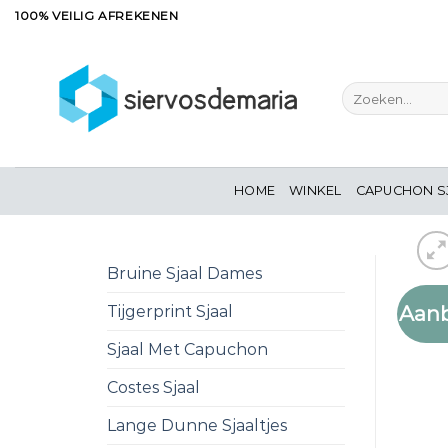
Ga
100% VEILIG AFREKENEN
naar
inhoud
Zoeken
naar:
HOME
WINKEL
CAPUCHON S
Bruine Sjaal Dames
Aanb
Tijgerprint Sjaal
Sjaal Met Capuchon
Costes Sjaal
Lange Dunne Sjaaltjes