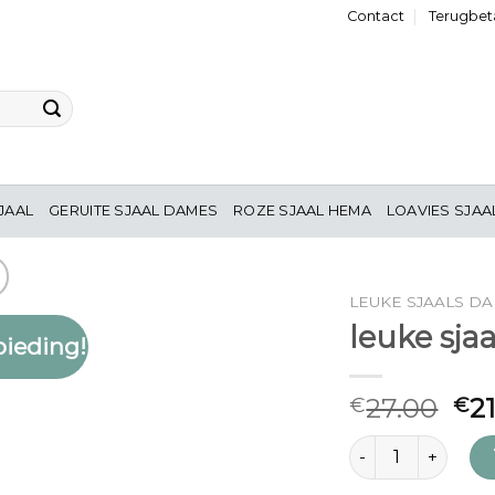
Contact
Terugbeta
JAAL
GERUITE SJAAL DAMES
ROZE SJAAL HEMA
LOAVIES SJAA
LEUKE SJAALS D
leuke sja
ieding!
Toevoegen
aan
verlanglijst
27.00
2
€
€
leuke sjaals dames