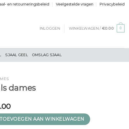
al- en retourneringsbeleid
Veelgestelde vragen
Privacybeleid
0
INLOGGEN
WINKELWAGEN /
€
0.00
L
SJAAL GEEL
OMSLAG SJAAL
AMES
als dames
1.00
 aantal
TOEVOEGEN AAN WINKELWAGEN