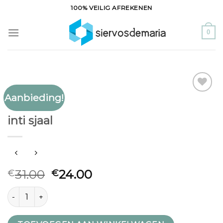
Ga
100% VEILIG AFREKENEN
naar
inhoud
0
Aanbieding!
Toevoegen
INTI SJAAL
aan
inti sjaal
verlanglijst
31.00
24.00
€
€
inti sjaal aantal