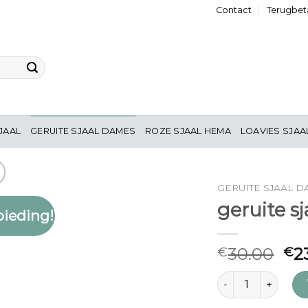
Contact
Terugbeta
JAAL
GERUITE SJAAL DAMES
ROZE SJAAL HEMA
LOAVIES SJAA
GERUITE SJAAL 
geruite s
ieding!
Toevoegen
aan
verlanglijst
30.00
2
€
€
geruite sjaal dame