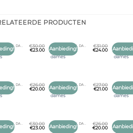
RELATEERDE PRODUCTEN
€
30.00
€
31.00
GERUITE SJAAL DAMES
GERUITE SJAAL DAMES
eding!
Aanbieding!
Aanbiedi
€
23.00
€
24.00
Toevoegen
Toevoegen
e sjaal
geruite sjaal
geruite s
aan
aan
s
dames
dames
verlanglijst
verlanglijst
€
26.00
€
27.00
GERUITE SJAAL DAMES
GERUITE SJAAL DAMES
eding!
Aanbieding!
Aanbiedi
€
20.00
€
21.00
Toevoegen
Toevoegen
e sjaal
geruite sjaal
geruite s
aan
aan
s
dames
dames
verlanglijst
verlanglijst
€
30.00
€
26.00
GERUITE SJAAL DAMES
GERUITE SJAAL DAMES
eding!
Aanbieding!
Aanbiedi
€
23.00
€
20.00
Toevoegen
Toevoegen
e sjaal
geruite sjaal
geruite s
aan
aan