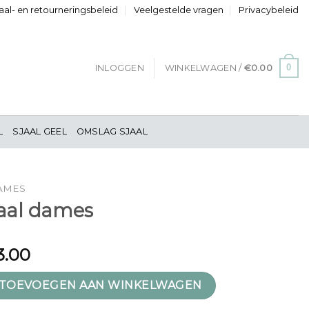
al- en retourneringsbeleid
Veelgestelde vragen
Privacybeleid
0
INLOGGEN
WINKELWAGEN /
€
0.00
L
SJAAL GEEL
OMSLAG SJAAL
DAMES
jaal dames
3.00
s aantal
TOEVOEGEN AAN WINKELWAGEN