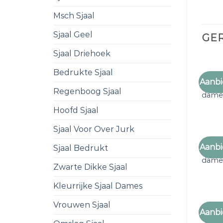
Msch Sjaal
Sjaal Geel
GE
Sjaal Driehoek
Bedrukte Sjaal
Aanbi
geruit
Regenboog Sjaal
dame
Hoofd Sjaal
Sjaal Voor Over Jurk
Aanbi
Sjaal Bedrukt
geruit
dame
Zwarte Dikke Sjaal
Kleurrijke Sjaal Dames
Vrouwen Sjaal
Aanbi
geruit