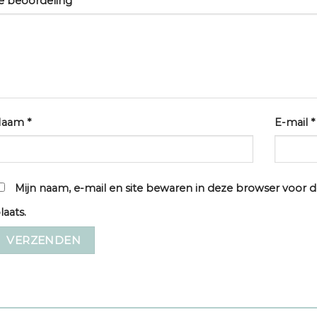
e beoordeling
*
Naam
*
E-mail
*
Mijn naam, e-mail en site bewaren in deze browser voor d
laats.