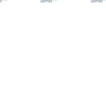
s
dames
dames
verlanglijst
verlanglijst