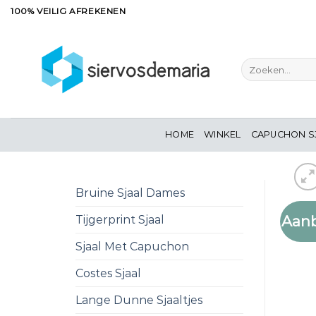
Ga
100% VEILIG AFREKENEN
naar
inhoud
Zoeken
naar:
HOME
WINKEL
CAPUCHON S
Bruine Sjaal Dames
Aanb
Tijgerprint Sjaal
Sjaal Met Capuchon
Costes Sjaal
Lange Dunne Sjaaltjes