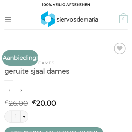
Ga
100% VEILIG AFREKENEN
naar
inhoud
0
Aanbieding!
Toevoegen
GERUITE SJAAL DAMES
aan
geruite sjaal dames
verlanglijst
26.00
20.00
€
€
geruite sjaal dames aantal