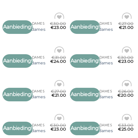
verlanglijst
verlanglijst
€
30.00
€
27.00
GERUITE SJAAL DAMES
GERUITE SJAAL DAMES
Aanbieding!
Aanbieding!
Toevoegen
Toevoegen
€
23.00
€
21.00
geruite sjaal dames
geruite sjaal dames
aan
aan
verlanglijst
verlanglijst
€
31.00
€
30.00
GERUITE SJAAL DAMES
GERUITE SJAAL DAMES
Aanbieding!
Aanbieding!
Toevoegen
Toevoegen
€
24.00
€
23.00
geruite sjaal dames
geruite sjaal dames
aan
aan
verlanglijst
verlanglijst
€
27.00
€
26.00
GERUITE SJAAL DAMES
GERUITE SJAAL DAMES
Aanbieding!
Aanbieding!
Toevoegen
Toevoegen
€
21.00
€
20.00
geruite sjaal dames
geruite sjaal dames
aan
aan
verlanglijst
verlanglijst
€
30.00
€
33.00
GERUITE SJAAL DAMES
GERUITE SJAAL DAMES
Aanbieding!
Aanbieding!
Toevoegen
Toevoegen
€
23.00
€
25.00
geruite sjaal dames
geruite sjaal dames
aan
aan
verlanglijst
verlanglijst