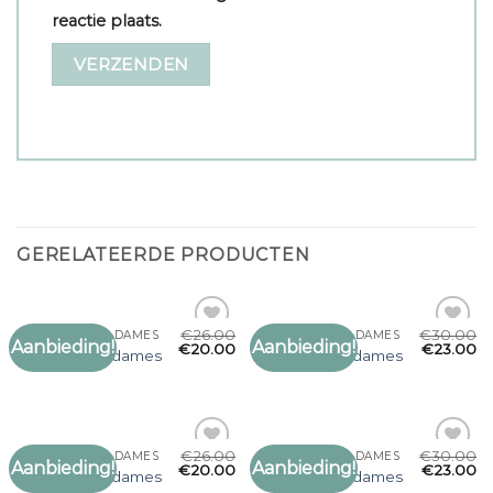
reactie plaats.
GERELATEERDE PRODUCTEN
€
26.00
€
30.00
GERUITE SJAAL DAMES
GERUITE SJAAL DAMES
Aanbieding!
Aanbieding!
Toevoegen
Toevoegen
€
20.00
€
23.00
geruite sjaal dames
geruite sjaal dames
aan
aan
verlanglijst
verlanglijst
€
26.00
€
30.00
GERUITE SJAAL DAMES
GERUITE SJAAL DAMES
Aanbieding!
Aanbieding!
Toevoegen
Toevoegen
€
20.00
€
23.00
geruite sjaal dames
geruite sjaal dames
aan
aan