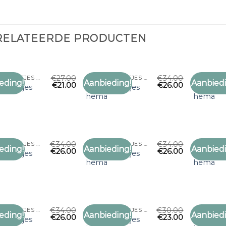
RELATEERDE PRODUCTEN
€
27.00
€
34.00
DUNNE SJAALTJES HEMA
DUNNE SJAALTJES HEMA
eding!
Aanbieding!
Aanbiedi
€
21.00
€
26.00
Toevoegen
Toevoegen
 sjaaltjes
dunne sjaaltjes
dunne sja
aan
aan
a
hema
hema
verlanglijst
verlanglijst
€
34.00
€
34.00
DUNNE SJAALTJES HEMA
DUNNE SJAALTJES HEMA
eding!
Aanbieding!
Aanbiedi
€
26.00
€
26.00
Toevoegen
Toevoegen
 sjaaltjes
dunne sjaaltjes
dunne sja
aan
aan
a
hema
hema
verlanglijst
verlanglijst
€
34.00
€
30.00
DUNNE SJAALTJES HEMA
DUNNE SJAALTJES HEMA
eding!
Aanbieding!
Aanbiedi
€
26.00
€
23.00
Toevoegen
Toevoegen
 sjaaltjes
dunne sjaaltjes
dunne sja
aan
aan