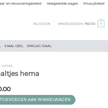
al- en retourneringsbeleid
Veelgestelde vragen
Privacybeleid
0
INLOGGEN
WINKELWAGEN /
€
0.00
L
SJAAL GEEL
OMSLAG SJAAL
S HEMA
aaltjes hema
0.00
ema aantal
TOEVOEGEN AAN WINKELWAGEN