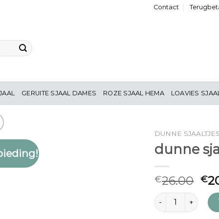
Contact
Terugbeta
JAAL
GERUITE SJAAL DAMES
ROZE SJAAL HEMA
LOAVIES SJAA
DUNNE SJAALTJE
dunne sj
ieding!
Toevoegen
aan
verlanglijst
26.00
2
€
€
dunne sjaaltjes h