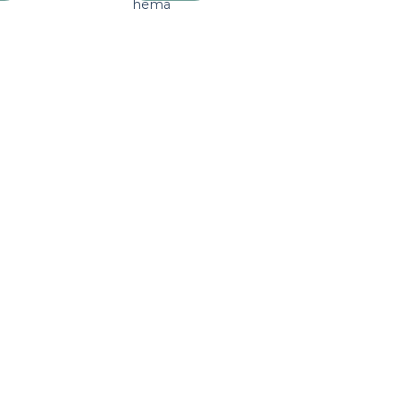
hema
verlanglijst
verlanglijst