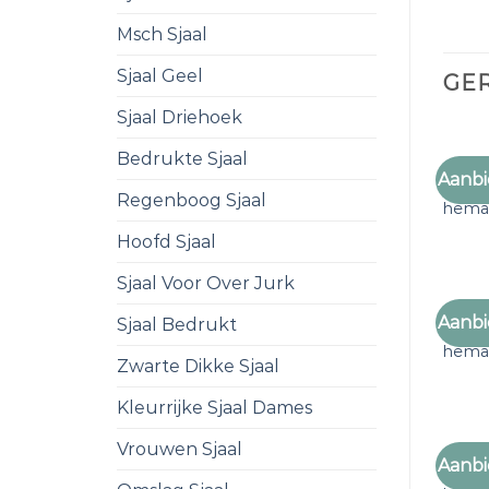
Msch Sjaal
Sjaal Geel
GE
Sjaal Driehoek
Bedrukte Sjaal
Aanbi
dunne
Regenboog Sjaal
hem
Hoofd Sjaal
Sjaal Voor Over Jurk
Aanbi
Sjaal Bedrukt
dunne
hem
Zwarte Dikke Sjaal
Kleurrijke Sjaal Dames
Vrouwen Sjaal
Aanbi
dunne