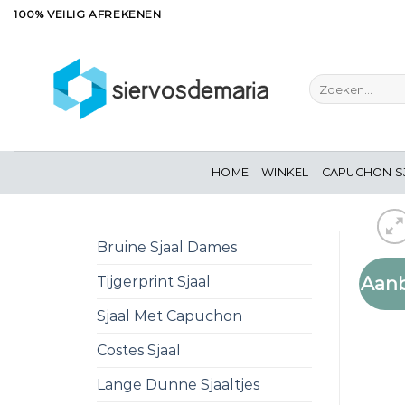
Ga
100% VEILIG AFREKENEN
naar
inhoud
Zoeken
naar:
HOME
WINKEL
CAPUCHON S
Bruine Sjaal Dames
Aanb
Tijgerprint Sjaal
Sjaal Met Capuchon
Costes Sjaal
Lange Dunne Sjaaltjes