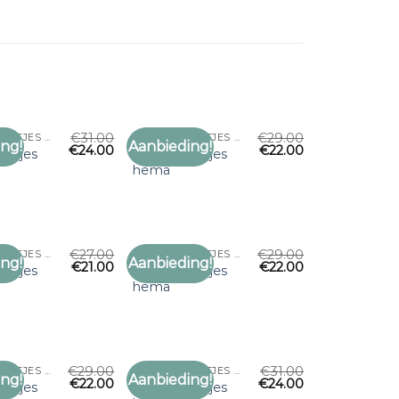
€
31.00
€
29.00
DUNNE SJAALTJES HEMA
DUNNE SJAALTJES HEMA
ng!
Aanbieding!
€
24.00
€
22.00
Toevoegen
Toevoegen
altjes
dunne sjaaltjes
aan
aan
hema
verlanglijst
verlanglijst
€
27.00
€
29.00
DUNNE SJAALTJES HEMA
DUNNE SJAALTJES HEMA
ng!
Aanbieding!
€
21.00
€
22.00
Toevoegen
Toevoegen
altjes
dunne sjaaltjes
aan
aan
hema
verlanglijst
verlanglijst
€
29.00
€
31.00
DUNNE SJAALTJES HEMA
DUNNE SJAALTJES HEMA
ng!
Aanbieding!
€
22.00
€
24.00
Toevoegen
Toevoegen
altjes
dunne sjaaltjes
aan
aan