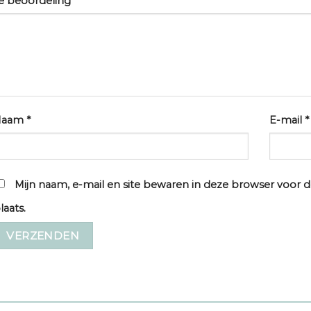
e beoordeling
*
Naam
*
E-mail
*
Mijn naam, e-mail en site bewaren in deze browser voor d
laats.