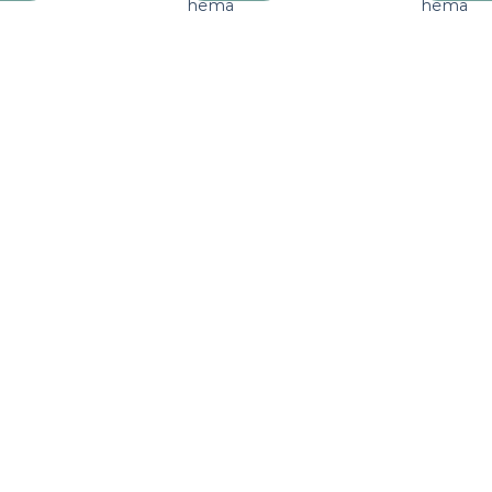
a
hema
hema
verlanglijst
verlanglijst