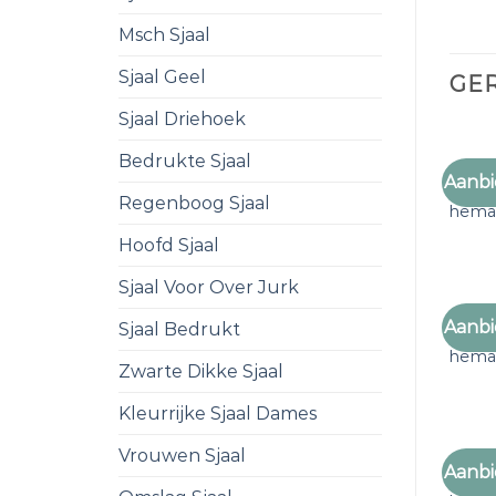
Msch Sjaal
Sjaal Geel
GE
Sjaal Driehoek
Bedrukte Sjaal
Aanbi
dunne
Regenboog Sjaal
hem
Hoofd Sjaal
Sjaal Voor Over Jurk
Aanbi
Sjaal Bedrukt
dunne
hem
Zwarte Dikke Sjaal
Kleurrijke Sjaal Dames
Vrouwen Sjaal
Aanbi
dunne