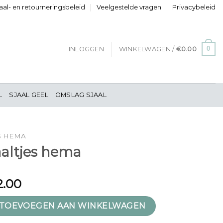
al- en retourneringsbeleid
Veelgestelde vragen
Privacybeleid
0
INLOGGEN
WINKELWAGEN /
€
0.00
L
SJAAL GEEL
OMSLAG SJAAL
S HEMA
aaltjes hema
2.00
ema aantal
TOEVOEGEN AAN WINKELWAGEN