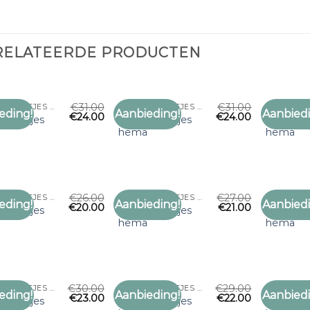
RELATEERDE PRODUCTEN
€
31.00
€
31.00
DUNNE SJAALTJES HEMA
DUNNE SJAALTJES HEMA
eding!
Aanbieding!
Aanbiedi
€
24.00
€
24.00
Toevoegen
Toevoegen
 sjaaltjes
dunne sjaaltjes
dunne sja
aan
aan
a
hema
hema
verlanglijst
verlanglijst
€
26.00
€
27.00
DUNNE SJAALTJES HEMA
DUNNE SJAALTJES HEMA
eding!
Aanbieding!
Aanbiedi
€
20.00
€
21.00
Toevoegen
Toevoegen
 sjaaltjes
dunne sjaaltjes
dunne sja
aan
aan
a
hema
hema
verlanglijst
verlanglijst
€
30.00
€
29.00
DUNNE SJAALTJES HEMA
DUNNE SJAALTJES HEMA
eding!
Aanbieding!
Aanbiedi
€
23.00
€
22.00
Toevoegen
Toevoegen
 sjaaltjes
dunne sjaaltjes
dunne sja
aan
aan