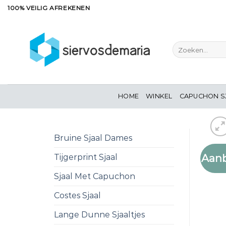
Ga
100% VEILIG AFREKENEN
naar
inhoud
Zoeken
naar:
HOME
WINKEL
CAPUCHON S
Bruine Sjaal Dames
Aanb
Tijgerprint Sjaal
Sjaal Met Capuchon
Costes Sjaal
Lange Dunne Sjaaltjes