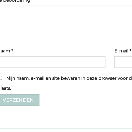
e beoordeling
*
Naam
*
E-mail
*
Mijn naam, e-mail en site bewaren in deze browser voor d
laats.