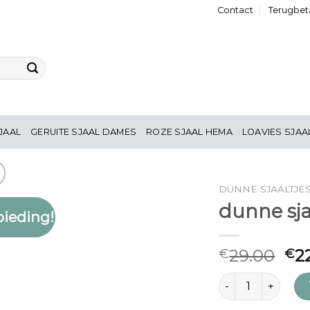
Contact
Terugbeta
JAAL
GERUITE SJAAL DAMES
ROZE SJAAL HEMA
LOAVIES SJAA
DUNNE SJAALTJE
dunne sj
ieding!
Toevoegen
aan
verlanglijst
29.00
2
€
€
dunne sjaaltjes h