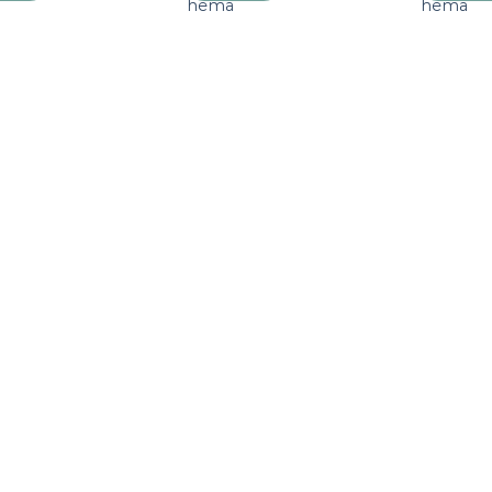
a
hema
hema
verlanglijst
verlanglijst