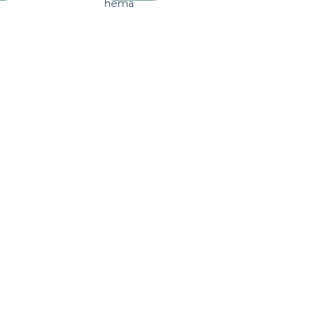
hema
verlanglijst
verlanglijst