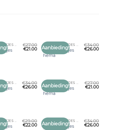
€
27.00
€
34.00
DUNNE SJAALTJES HEMA
DUNNE SJAALTJES HEMA
ng!
Aanbieding!
€
21.00
€
26.00
Toevoegen
Toevoegen
altjes
dunne sjaaltjes
aan
aan
hema
verlanglijst
verlanglijst
€
34.00
€
27.00
DUNNE SJAALTJES HEMA
DUNNE SJAALTJES HEMA
ng!
Aanbieding!
€
26.00
€
21.00
Toevoegen
Toevoegen
altjes
dunne sjaaltjes
aan
aan
hema
verlanglijst
verlanglijst
€
29.00
€
34.00
DUNNE SJAALTJES HEMA
DUNNE SJAALTJES HEMA
ng!
Aanbieding!
€
22.00
€
26.00
Toevoegen
Toevoegen
altjes
dunne sjaaltjes
aan
aan