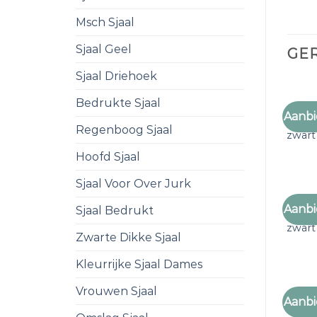
Msch Sjaal
Sjaal Geel
GE
Sjaal Driehoek
Bedrukte Sjaal
Aanbi
wollen
Regenboog Sjaal
zwart
Hoofd Sjaal
Sjaal Voor Over Jurk
Aanbi
Sjaal Bedrukt
wollen
zwart
Zwarte Dikke Sjaal
Kleurrijke Sjaal Dames
Vrouwen Sjaal
Aanbi
wollen