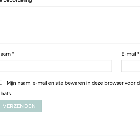
e beoordeling
*
Naam
*
E-mail
*
Mijn naam, e-mail en site bewaren in deze browser voor d
laats.