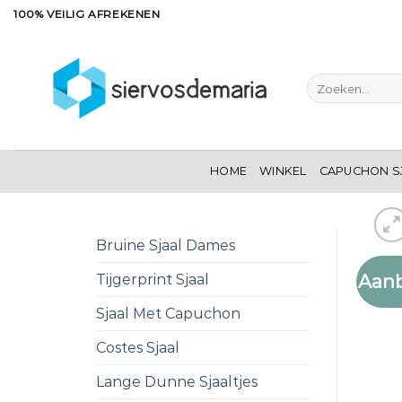
Ga
100% VEILIG AFREKENEN
naar
inhoud
Zoeken
naar:
HOME
WINKEL
CAPUCHON S
Bruine Sjaal Dames
Aanb
Tijgerprint Sjaal
Sjaal Met Capuchon
Costes Sjaal
Lange Dunne Sjaaltjes