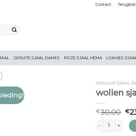
Contact
Terugbeta
JAAL
GERUITE SJAAL DAMES
ROZE SJAAL HEMA
LOAVIES SJAA
WOLLEN SJAAL Z
wollen sj
ieding!
Toevoegen
aan
verlanglijst
30.00
2
€
€
wollen sjaal zwart