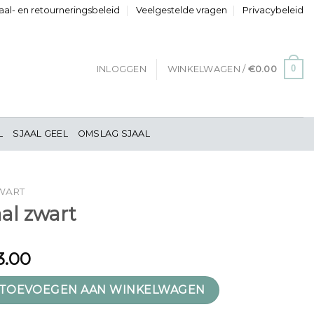
al- en retourneringsbeleid
Veelgestelde vragen
Privacybeleid
0
INLOGGEN
WINKELWAGEN /
€
0.00
L
SJAAL GEEL
OMSLAG SJAAL
WART
aal zwart
3.00
 aantal
TOEVOEGEN AAN WINKELWAGEN