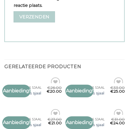
reactie plaats.
GERELATEERDE PRODUCTEN
€
26.00
€
33.00
WOLLEN DAMES SJAAL
WOLLEN DAMES SJAAL
Aanbieding!
Aanbieding!
Toevoegen
Toevoegen
€
20.00
€
25.00
wollen dames sjaal
wollen dames sjaal
aan
aan
verlanglijst
verlanglijst
€
27.00
€
31.00
WOLLEN DAMES SJAAL
WOLLEN DAMES SJAAL
Aanbieding!
Aanbieding!
Toevoegen
Toevoegen
€
21.00
€
24.00
wollen dames sjaal
wollen dames sjaal
aan
aan