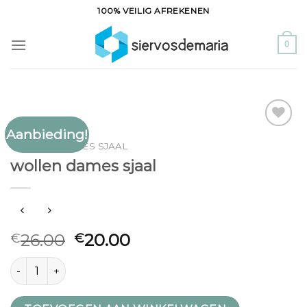
Ga
100% VEILIG AFREKENEN
naar
inhoud
0
Aanbieding!
Toevoegen
WOLLEN DAMES SJAAL
aan
wollen dames sjaal
verlanglijst
26.00
20.00
€
€
wollen dames sjaal aantal