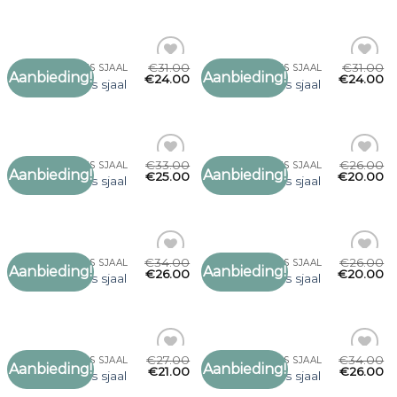
verlanglijst
verlanglijst
€
31.00
€
31.00
WOLLEN DAMES SJAAL
WOLLEN DAMES SJAAL
Aanbieding!
Aanbieding!
Toevoegen
Toevoegen
€
24.00
€
24.00
wollen dames sjaal
wollen dames sjaal
aan
aan
verlanglijst
verlanglijst
€
33.00
€
26.00
WOLLEN DAMES SJAAL
WOLLEN DAMES SJAAL
Aanbieding!
Aanbieding!
Toevoegen
Toevoegen
€
25.00
€
20.00
wollen dames sjaal
wollen dames sjaal
aan
aan
verlanglijst
verlanglijst
€
34.00
€
26.00
WOLLEN DAMES SJAAL
WOLLEN DAMES SJAAL
Aanbieding!
Aanbieding!
Toevoegen
Toevoegen
€
26.00
€
20.00
wollen dames sjaal
wollen dames sjaal
aan
aan
verlanglijst
verlanglijst
€
27.00
€
34.00
WOLLEN DAMES SJAAL
WOLLEN DAMES SJAAL
Aanbieding!
Aanbieding!
Toevoegen
Toevoegen
€
21.00
€
26.00
wollen dames sjaal
wollen dames sjaal
aan
aan
verlanglijst
verlanglijst