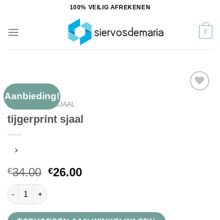
Ga
100% VEILIG AFREKENEN
naar
inhoud
0
Aanbieding!
Toevoegen
TIJGERPRINT SJAAL
aan
tijgerprint sjaal
verlanglijst
34.00
26.00
€
€
tijgerprint sjaal aantal