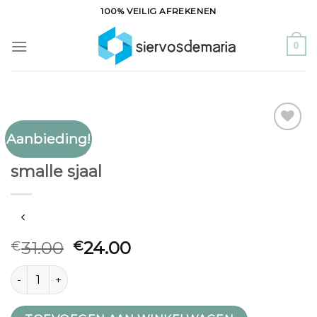
Ga
100% VEILIG AFREKENEN
naar
inhoud
0
Aanbieding!
Toevoegen
SMALLE SJAAL
aan
smalle sjaal
verlanglijst
31.00
24.00
€
€
smalle sjaal aantal