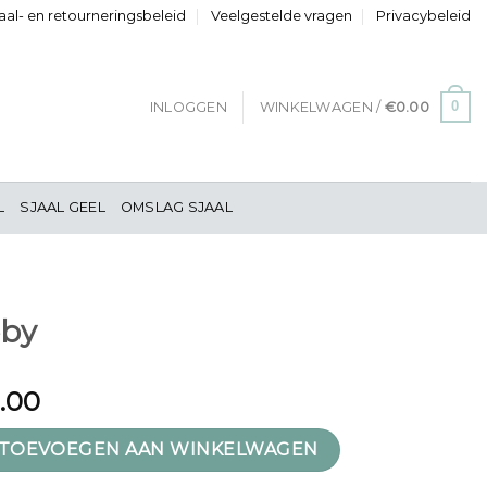
al- en retourneringsbeleid
Veelgestelde vragen
Privacybeleid
0
INLOGGEN
WINKELWAGEN /
€
0.00
L
SJAAL GEEL
OMSLAG SJAAL
eby
1.00
l
TOEVOEGEN AAN WINKELWAGEN