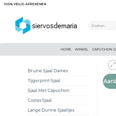
Ga
100% VEILIG AFREKENEN
naar
inhoud
Zoeken
naar:
HOME
WINKEL
CAPUCHON S
Bruine Sjaal Dames
Aanb
Tijgerprint Sjaal
Sjaal Met Capuchon
Costes Sjaal
Lange Dunne Sjaaltjes