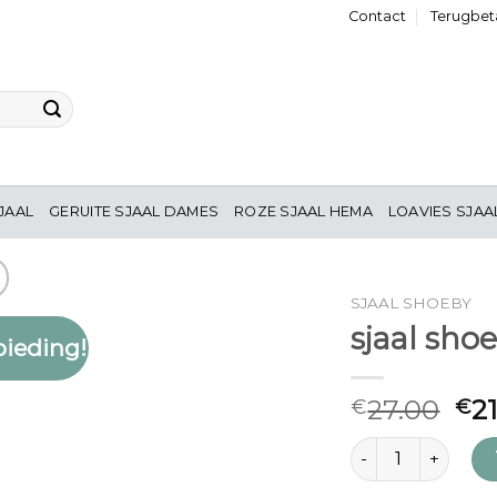
Contact
Terugbeta
JAAL
GERUITE SJAAL DAMES
ROZE SJAAL HEMA
LOAVIES SJAA
SJAAL SHOEBY
sjaal sho
ieding!
Toevoegen
aan
verlanglijst
27.00
2
€
€
sjaal shoeby aanta