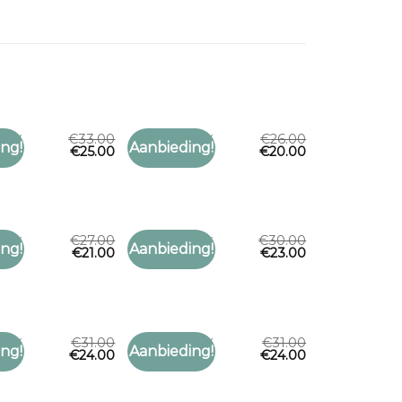
€
33.00
€
26.00
OEBY
SJAAL SHOEBY
ng!
Aanbieding!
€
25.00
€
20.00
Toevoegen
Toevoegen
oeby
sjaal shoeby
aan
aan
verlanglijst
verlanglijst
€
27.00
€
30.00
OEBY
SJAAL SHOEBY
ng!
Aanbieding!
€
21.00
€
23.00
Toevoegen
Toevoegen
oeby
sjaal shoeby
aan
aan
verlanglijst
verlanglijst
€
31.00
€
31.00
OEBY
SJAAL SHOEBY
ng!
Aanbieding!
€
24.00
€
24.00
Toevoegen
Toevoegen
oeby
sjaal shoeby
aan
aan
verlanglijst
verlanglijst