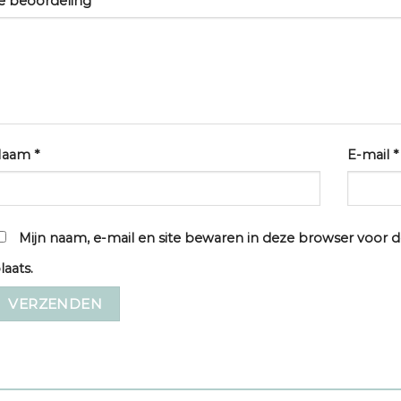
e beoordeling
*
Naam
*
E-mail
*
Mijn naam, e-mail en site bewaren in deze browser voor d
laats.