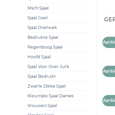
Msch Sjaal
Sjaal Geel
GE
Sjaal Driehoek
Bedrukte Sjaal
SJAAL
Aanbi
sjaal
Regenboog Sjaal
Hoofd Sjaal
Sjaal Voor Over Jurk
SJAAL
Aanbi
sjaal
Sjaal Bedrukt
Zwarte Dikke Sjaal
Kleurrijke Sjaal Dames
SJAAL
Aanbi
sjaal
Vrouwen Sjaal