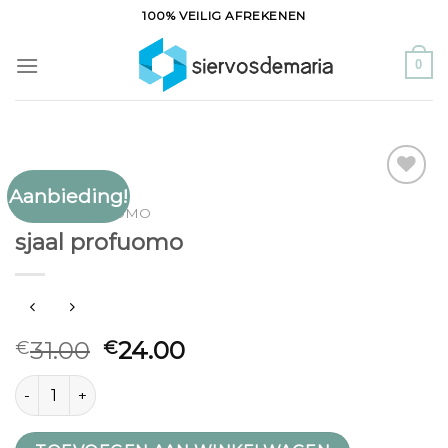
Ga
100% VEILIG AFREKENEN
naar
inhoud
0
Aanbieding!
Toevoegen
SJAAL PROFUOMO
aan
sjaal profuomo
verlanglijst
31.00
24.00
€
€
sjaal profuomo aantal