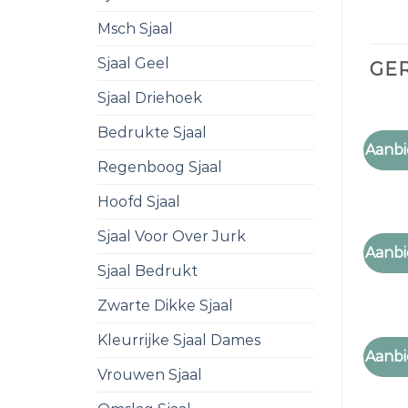
Msch Sjaal
Sjaal Geel
GE
Sjaal Driehoek
Bedrukte Sjaal
SJAAL
Aanbi
sjaal 
Regenboog Sjaal
Hoofd Sjaal
Sjaal Voor Over Jurk
SJAAL
Aanbi
sjaal 
Sjaal Bedrukt
Zwarte Dikke Sjaal
Kleurrijke Sjaal Dames
SJAAL
Aanbi
sjaal 
Vrouwen Sjaal