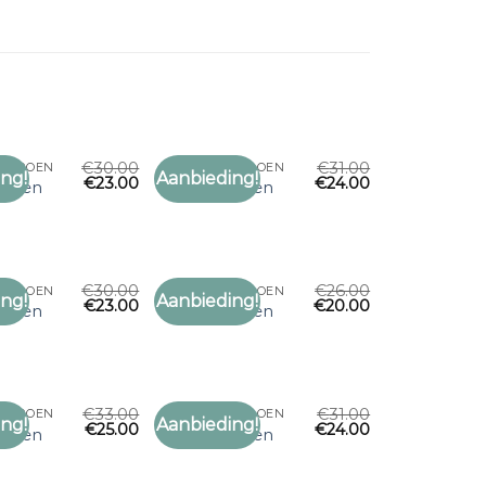
€
30.00
€
31.00
JFGROEN
SJAAL OLIJFGROEN
ng!
Aanbieding!
€
23.00
€
24.00
Toevoegen
Toevoegen
jfgroen
sjaal olijfgroen
aan
aan
verlanglijst
verlanglijst
€
30.00
€
26.00
JFGROEN
SJAAL OLIJFGROEN
ng!
Aanbieding!
€
23.00
€
20.00
Toevoegen
Toevoegen
jfgroen
sjaal olijfgroen
aan
aan
verlanglijst
verlanglijst
€
33.00
€
31.00
JFGROEN
SJAAL OLIJFGROEN
ng!
Aanbieding!
€
25.00
€
24.00
Toevoegen
Toevoegen
jfgroen
sjaal olijfgroen
aan
aan
verlanglijst
verlanglijst