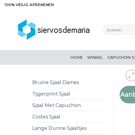
Ga
100% VEILIG AFREKENEN
naar
inhoud
Zoeken
naar:
HOME
WINKEL
CAPUCHON S
Bruine Sjaal Dames
Aanb
Tijgerprint Sjaal
Sjaal Met Capuchon
Costes Sjaal
Lange Dunne Sjaaltjes