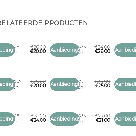
RELATEERDE PRODUCTEN
€
26.00
€
34.00
 OLIJFGROEN
SJAAL OLIJFGROEN
SJAAL OLI
eding!
Aanbieding!
Aanbiedi
€
20.00
€
26.00
Toevoegen
Toevoegen
olijfgroen
sjaal olijfgroen
sjaal oli
aan
aan
verlanglijst
verlanglijst
€
26.00
€
33.00
 OLIJFGROEN
SJAAL OLIJFGROEN
SJAAL OLI
eding!
Aanbieding!
Aanbiedi
€
20.00
€
25.00
Toevoegen
Toevoegen
olijfgroen
sjaal olijfgroen
sjaal oli
aan
aan
verlanglijst
verlanglijst
€
31.00
€
27.00
 OLIJFGROEN
SJAAL OLIJFGROEN
SJAAL OLI
eding!
Aanbieding!
Aanbiedi
€
24.00
€
21.00
Toevoegen
Toevoegen
olijfgroen
sjaal olijfgroen
sjaal oli
aan
aan
verlanglijst
verlanglijst