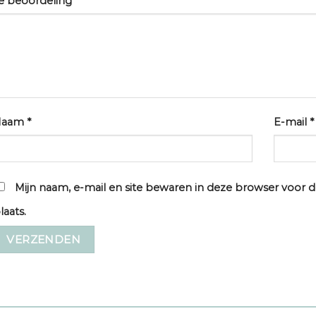
e beoordeling
*
Naam
*
E-mail
*
Mijn naam, e-mail en site bewaren in deze browser voor d
laats.