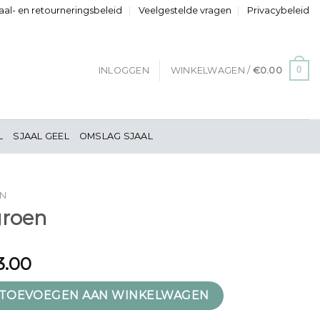
al- en retourneringsbeleid
Veelgestelde vragen
Privacybeleid
0
INLOGGEN
WINKELWAGEN /
€
0.00
L
SJAAL GEEL
OMSLAG SJAAL
EN
fgroen
3.00
tal
TOEVOEGEN AAN WINKELWAGEN