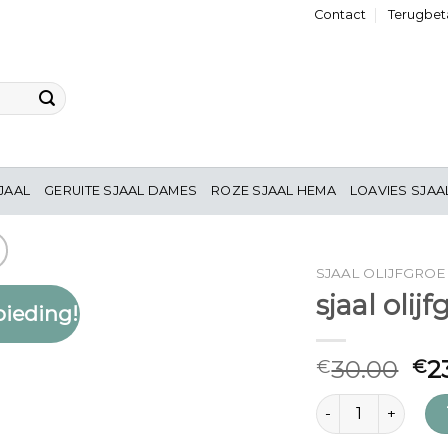
Contact
Terugbeta
JAAL
GERUITE SJAAL DAMES
ROZE SJAAL HEMA
LOAVIES SJAA
SJAAL OLIJFGRO
sjaal olij
ieding!
Toevoegen
aan
verlanglijst
30.00
2
€
€
sjaal olijfgroen aan