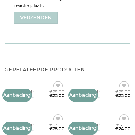
reactie plaats.
GERELATEERDE PRODUCTEN
€
29.00
€
29.00
SJAAL MARC CAIN
SJAAL MARC CAIN
Aanbieding!
Aanbieding!
Toevoegen
Toevoegen
€
22.00
€
22.00
sjaal marc cain
sjaal marc cain
aan
aan
verlanglijst
verlanglijst
€
33.00
€
31.00
SJAAL MARC CAIN
SJAAL MARC CAIN
Aanbieding!
Aanbieding!
Toevoegen
Toevoegen
€
25.00
€
24.00
sjaal marc cain
sjaal marc cain
aan
aan