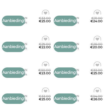
verlanglijst
verlanglijst
€
33.00
€
31.00
SJAAL MARC CAIN
SJAAL MARC CAIN
Aanbieding!
Aanbieding!
Toevoegen
Toevoegen
€
25.00
€
24.00
sjaal marc cain
sjaal marc cain
aan
aan
verlanglijst
verlanglijst
€
29.00
€
26.00
SJAAL MARC CAIN
SJAAL MARC CAIN
Aanbieding!
Aanbieding!
Toevoegen
Toevoegen
€
22.00
€
20.00
sjaal marc cain
sjaal marc cain
aan
aan
verlanglijst
verlanglijst
€
30.00
€
33.00
SJAAL MARC CAIN
SJAAL MARC CAIN
Aanbieding!
Aanbieding!
Toevoegen
Toevoegen
€
23.00
€
25.00
sjaal marc cain
sjaal marc cain
aan
aan
verlanglijst
verlanglijst
€
33.00
€
34.00
SJAAL MARC CAIN
SJAAL MARC CAIN
Aanbieding!
Aanbieding!
Toevoegen
Toevoegen
€
25.00
€
26.00
sjaal marc cain
sjaal marc cain
aan
aan
verlanglijst
verlanglijst