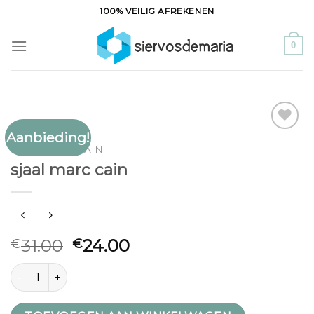
Ga
100% VEILIG AFREKENEN
naar
inhoud
0
Aanbieding!
Toevoegen
SJAAL MARC CAIN
aan
sjaal marc cain
verlanglijst
31.00
24.00
€
€
sjaal marc cain aantal