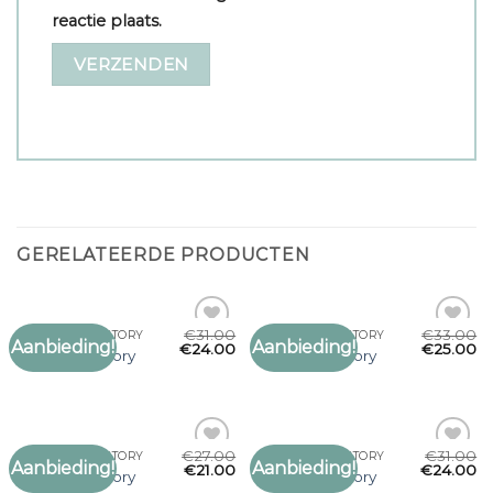
reactie plaats.
GERELATEERDE PRODUCTEN
€
31.00
€
33.00
SJAAL KNIT FACTORY
SJAAL KNIT FACTORY
Aanbieding!
Aanbieding!
Toevoegen
Toevoegen
€
24.00
€
25.00
sjaal knit factory
sjaal knit factory
aan
aan
verlanglijst
verlanglijst
€
27.00
€
31.00
SJAAL KNIT FACTORY
SJAAL KNIT FACTORY
Aanbieding!
Aanbieding!
Toevoegen
Toevoegen
€
21.00
€
24.00
sjaal knit factory
sjaal knit factory
aan
aan