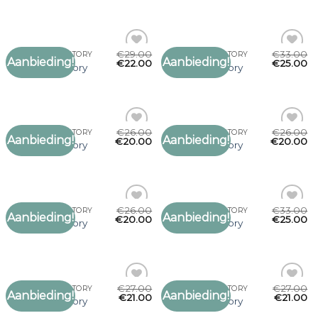
verlanglijst
verlanglijst
€
29.00
€
33.00
SJAAL KNIT FACTORY
SJAAL KNIT FACTORY
Aanbieding!
Aanbieding!
Toevoegen
Toevoegen
€
22.00
€
25.00
sjaal knit factory
sjaal knit factory
aan
aan
verlanglijst
verlanglijst
€
26.00
€
26.00
SJAAL KNIT FACTORY
SJAAL KNIT FACTORY
Aanbieding!
Aanbieding!
Toevoegen
Toevoegen
€
20.00
€
20.00
sjaal knit factory
sjaal knit factory
aan
aan
verlanglijst
verlanglijst
€
26.00
€
33.00
SJAAL KNIT FACTORY
SJAAL KNIT FACTORY
Aanbieding!
Aanbieding!
Toevoegen
Toevoegen
€
20.00
€
25.00
sjaal knit factory
sjaal knit factory
aan
aan
verlanglijst
verlanglijst
€
27.00
€
27.00
SJAAL KNIT FACTORY
SJAAL KNIT FACTORY
Aanbieding!
Aanbieding!
Toevoegen
Toevoegen
€
21.00
€
21.00
sjaal knit factory
sjaal knit factory
aan
aan
verlanglijst
verlanglijst