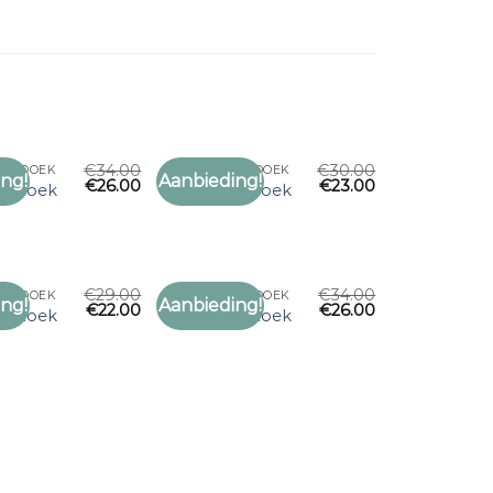
€
34.00
€
30.00
OFDDOEK
SJAAL HOOFDDOEK
ng!
Aanbieding!
€
26.00
€
23.00
Toevoegen
Toevoegen
ofddoek
sjaal hoofddoek
aan
aan
verlanglijst
verlanglijst
€
29.00
€
34.00
OFDDOEK
SJAAL HOOFDDOEK
ng!
Aanbieding!
€
22.00
€
26.00
Toevoegen
Toevoegen
ofddoek
sjaal hoofddoek
aan
aan
verlanglijst
verlanglijst