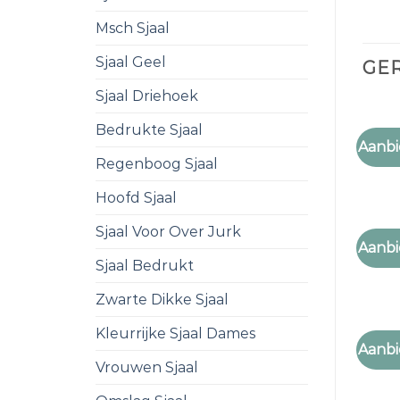
Msch Sjaal
Sjaal Geel
GE
Sjaal Driehoek
Bedrukte Sjaal
SJAAL
Aanbi
sjaal
Regenboog Sjaal
Hoofd Sjaal
Sjaal Voor Over Jurk
SJAAL
Aanbi
sjaal
Sjaal Bedrukt
Zwarte Dikke Sjaal
Kleurrijke Sjaal Dames
SJAAL
Aanbi
sjaal
Vrouwen Sjaal