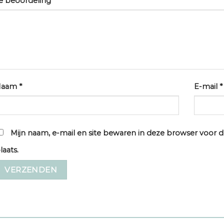
e beoordeling
*
Naam
*
E-mail
*
Mijn naam, e-mail en site bewaren in deze browser voor d
laats.