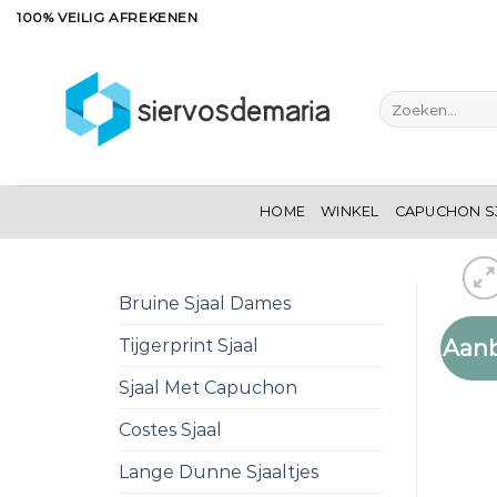
Ga
100% VEILIG AFREKENEN
naar
inhoud
Zoeken
naar:
HOME
WINKEL
CAPUCHON S
Bruine Sjaal Dames
Aanb
Tijgerprint Sjaal
Sjaal Met Capuchon
Costes Sjaal
Lange Dunne Sjaaltjes