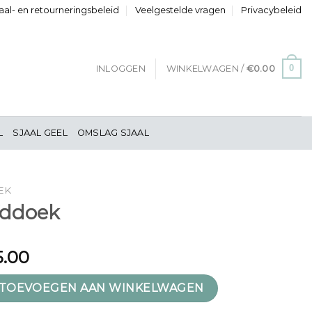
al- en retourneringsbeleid
Veelgestelde vragen
Privacybeleid
0
INLOGGEN
WINKELWAGEN /
€
0.00
L
SJAAL GEEL
OMSLAG SJAAL
EK
fddoek
5.00
antal
TOEVOEGEN AAN WINKELWAGEN