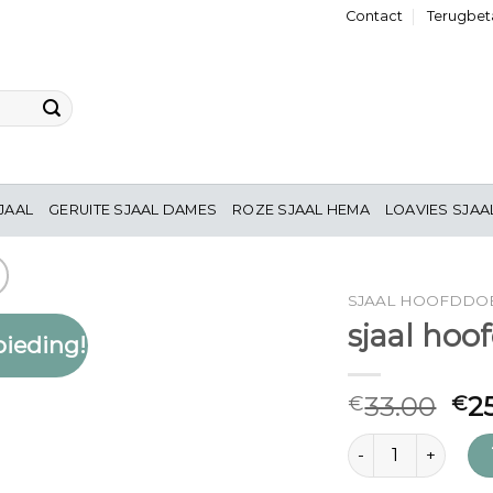
Contact
Terugbeta
JAAL
GERUITE SJAAL DAMES
ROZE SJAAL HEMA
LOAVIES SJAA
SJAAL HOOFDDO
sjaal hoo
ieding!
Toevoegen
aan
verlanglijst
33.00
2
€
€
sjaal hoofddoek a