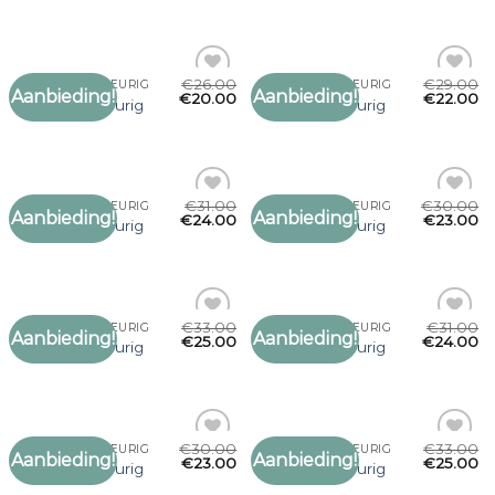
verlanglijst
verlanglijst
€
26.00
€
29.00
SJAAL GOUDKLEURIG
SJAAL GOUDKLEURIG
Aanbieding!
Aanbieding!
Toevoegen
Toevoegen
€
20.00
€
22.00
sjaal goudkleurig
sjaal goudkleurig
aan
aan
verlanglijst
verlanglijst
€
31.00
€
30.00
SJAAL GOUDKLEURIG
SJAAL GOUDKLEURIG
Aanbieding!
Aanbieding!
Toevoegen
Toevoegen
€
24.00
€
23.00
sjaal goudkleurig
sjaal goudkleurig
aan
aan
verlanglijst
verlanglijst
€
33.00
€
31.00
SJAAL GOUDKLEURIG
SJAAL GOUDKLEURIG
Aanbieding!
Aanbieding!
Toevoegen
Toevoegen
€
25.00
€
24.00
sjaal goudkleurig
sjaal goudkleurig
aan
aan
verlanglijst
verlanglijst
€
30.00
€
33.00
SJAAL GOUDKLEURIG
SJAAL GOUDKLEURIG
Aanbieding!
Aanbieding!
Toevoegen
Toevoegen
€
23.00
€
25.00
sjaal goudkleurig
sjaal goudkleurig
aan
aan
verlanglijst
verlanglijst