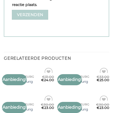
reactie plaats.
GERELATEERDE PRODUCTEN
€
31.00
€
33.00
SJAAL GOUDKLEURIG
SJAAL GOUDKLEURIG
Aanbieding!
Aanbieding!
Toevoegen
Toevoegen
€
24.00
€
25.00
sjaal goudkleurig
sjaal goudkleurig
aan
aan
verlanglijst
verlanglijst
€
30.00
€
30.00
SJAAL GOUDKLEURIG
SJAAL GOUDKLEURIG
Aanbieding!
Aanbieding!
Toevoegen
Toevoegen
€
23.00
€
23.00
sjaal goudkleurig
sjaal goudkleurig
aan
aan