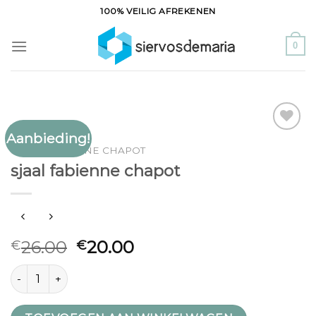
Ga
100% VEILIG AFREKENEN
naar
inhoud
0
Aanbieding!
Toevoegen
SJAAL FABIENNE CHAPOT
aan
sjaal fabienne chapot
verlanglijst
26.00
20.00
€
€
sjaal fabienne chapot aantal