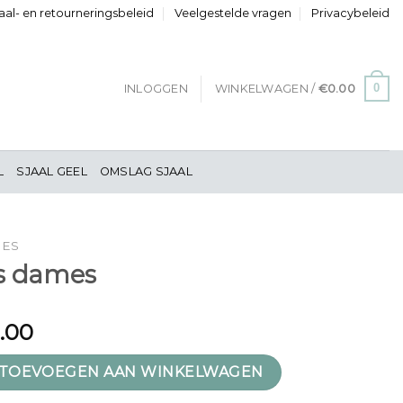
al- en retourneringsbeleid
Veelgestelde vragen
Privacybeleid
0
INLOGGEN
WINKELWAGEN /
€
0.00
L
SJAAL GEEL
OMSLAG SJAAL
MES
ts dames
1.00
aantal
TOEVOEGEN AAN WINKELWAGEN