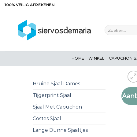
Ga
100% VEILIG AFREKENEN
naar
inhoud
Zoeken
naar:
HOME
WINKEL
CAPUCHON S
Bruine Sjaal Dames
Aanb
Tijgerprint Sjaal
Sjaal Met Capuchon
Costes Sjaal
Lange Dunne Sjaaltjes