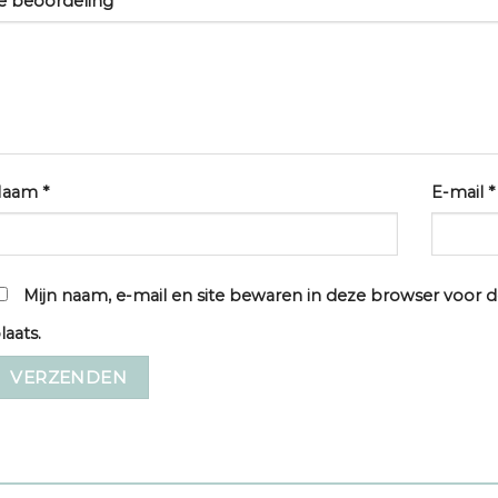
e beoordeling
*
Naam
*
E-mail
*
Mijn naam, e-mail en site bewaren in deze browser voor d
laats.