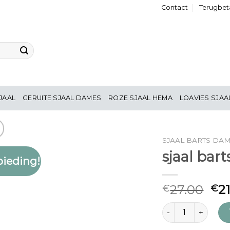
Contact
Terugbeta
JAAL
GERUITE SJAAL DAMES
ROZE SJAAL HEMA
LOAVIES SJAA
SJAAL BARTS DA
sjaal bar
ieding!
Toevoegen
aan
verlanglijst
27.00
2
€
€
sjaal barts dames 